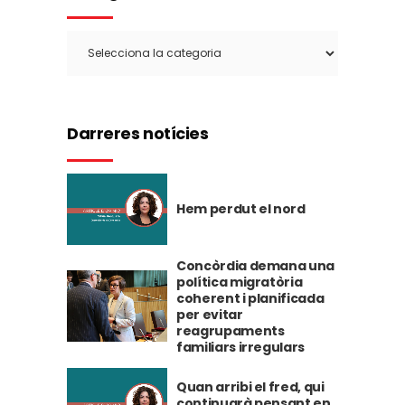
Categories
Darreres notícies
Hem perdut el nord
Concòrdia demana una
política migratòria
coherent i planificada
per evitar
reagrupaments
familiars irregulars
Quan arribi el fred, qui
continuarà pensant en