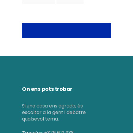
On ens pots trobar
Si una cosa ens agrada, és
escoltar a la gent i debatre
qualsevol tema.
Truca’ns:
+376 671 938