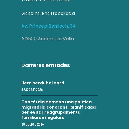
Visita’ns. Ens trobaràs a
Av. Príncep Benlloch, 34
AD500 Andorra la Vella
Darreres entrades
Hem perdut el nord
5 AGOST 2026
Concòrdia demana una política
migratòria coherent i planificada
per evitar reagrupaments
familiars irregulars
28 JULIOL 2026