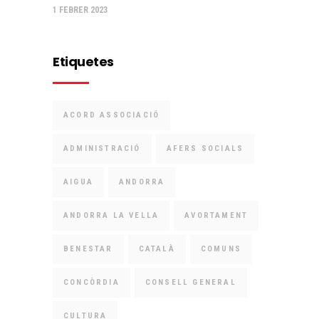
1 FEBRER 2023
Etiquetes
ACORD ASSOCIACIÓ
ADMINISTRACIÓ
AFERS SOCIALS
AIGUA
ANDORRA
ANDORRA LA VELLA
AVORTAMENT
BENESTAR
CATALÀ
COMUNS
CONCÒRDIA
CONSELL GENERAL
CULTURA