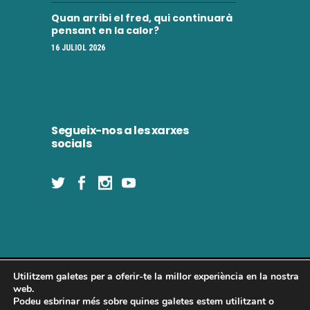
Quan arribi el fred, qui continuarà
pensant en la calor?
16 JULIOL 2026
Segueix-nos a les xarxes
socials
Utilitzem galetes per a oferir-te la millor experiència en la nostra
Concòrdia 2025 | Tots els drets reservats
web.
Podeu esbrinar més sobre quines galetes estem utilitzant o