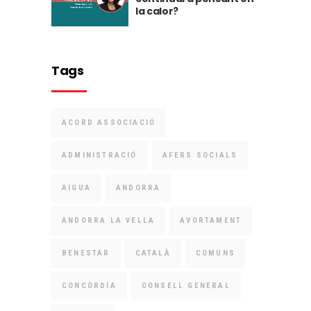
la calor?
Tags
ACORD ASSOCIACIÓ
ADMINISTRACIÓ
AFERS SOCIALS
AIGUA
ANDORRA
ANDORRA LA VELLA
AVORTAMENT
BENESTAR
CATALÀ
COMUNS
CONCÒRDIA
CONSELL GENERAL