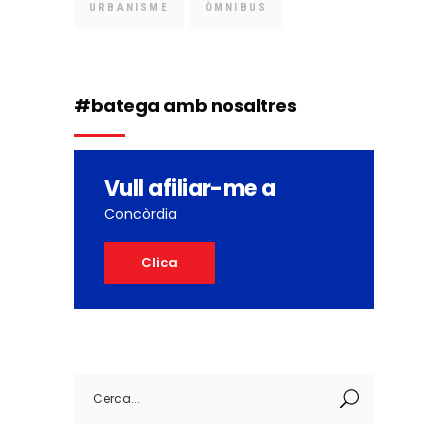
URBANISME
ÒMNIBUS
#batega amb nosaltres
Vull afiliar-me a
Concòrdia
Clica
Search
for: