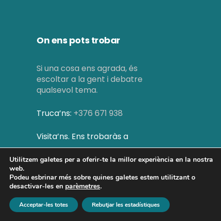
On ens pots trobar
Si una cosa ens agrada, és
escoltar a la gent i debatre
qualsevol tema.
Truca’ns:
+376 671 938
Visita’ns. Ens trobaràs a
Av. Príncep Benlloch, 34
Utilitzem galetes per a oferir-te la millor experiència en la nostra
web.
Podeu esbrinar més sobre quines galetes estem utilitzant o
AD500 Andorra la Vella
desactivar-les en
parèmetres
.
Acceptar-les totes
Rebutjar les estadístiques