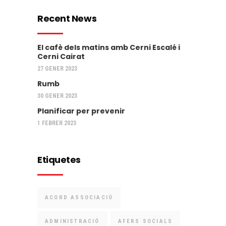
Recent News
El cafè dels matins amb Cerni Escalé i
Cerni Cairat
27 GENER 2023
Rumb
30 GENER 2023
Planificar per prevenir
1 FEBRER 2023
Etiquetes
ACORD ASSOCIACIÓ
ADMINISTRACIÓ
AFERS SOCIALS