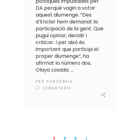
polítiques impulsades per
DA perquè vagin a votar
aquest diumenge. “Des
d’Enclar hem demanat la
participació de la gent. Que
pugui opinar, decidir i
criticar. I per això és
important que participi el
proper diumenge”, ha
afirmat la número dos,
Olaya Losada.
PER
CONCÒRDIA
COMENTARIS
1
2
3