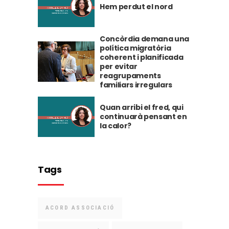
Hem perdut el nord
Concòrdia demana una
política migratòria
coherent i planificada
per evitar
reagrupaments
familiars irregulars
Quan arribi el fred, qui
continuarà pensant en
la calor?
Tags
ACORD ASSOCIACIÓ