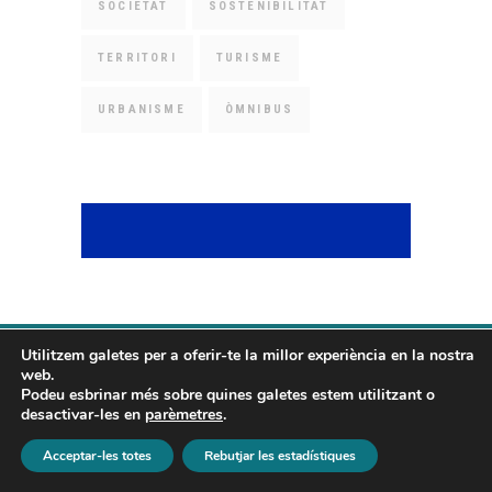
SOCIETAT
SOSTENIBILITAT
TERRITORI
TURISME
URBANISME
ÒMNIBUS
Utilitzem galetes per a oferir-te la millor experiència en la nostra
web.
Podeu esbrinar més sobre quines galetes estem utilitzant o
desactivar-les en
parèmetres
.
On ens pots trobar
Acceptar-les totes
Rebutjar les estadístiques