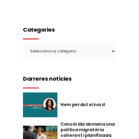
Categories
Categories
Darreres notícies
Hem perdut el nord
Concòrdia demana una
política migratòria
coherent i planificada