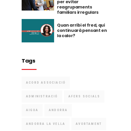
per evitar
reagrupaments
familiars irregulars
Quan arribi el fred, qui
continuarà pensant en
la calor?
Tags
ACORD ASSOCIACIÓ
ADMINISTRACIÓ
AFERS SOCIALS
AIGUA
ANDORRA
ANDORRA LA VELLA
AVORTAMENT