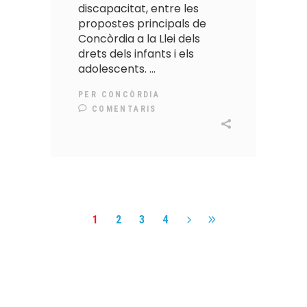
discapacitat, entre les
propostes principals de
Concòrdia a la Llei dels
drets dels infants i els
adolescents.
PER
CONCÒRDIA
COMENTARIS
1
2
3
4