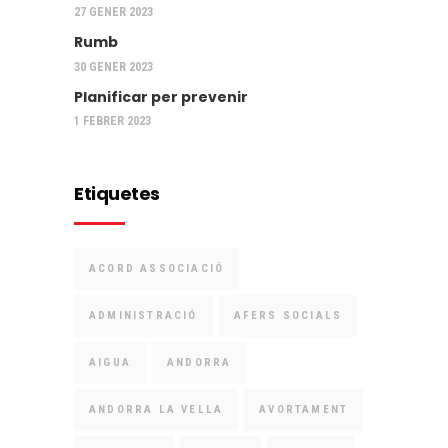
27 GENER 2023
Rumb
30 GENER 2023
Planificar per prevenir
1 FEBRER 2023
Etiquetes
ACORD ASSOCIACIÓ
ADMINISTRACIÓ
AFERS SOCIALS
AIGUA
ANDORRA
ANDORRA LA VELLA
AVORTAMENT