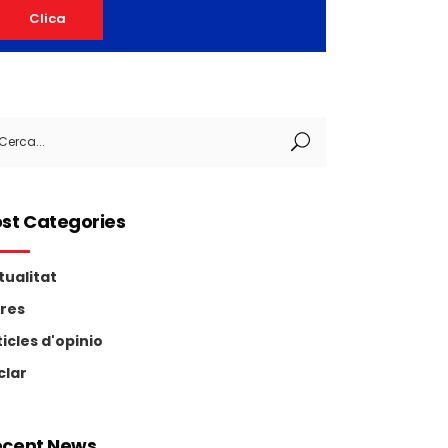
Clica
arch
:
st Categories
tualitat
tres
ticles d'opinio
clar
ecent News