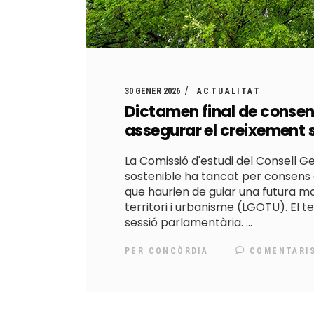
30 GENER 2026
ACTUALITAT
Dictamen final de consen
assegurar el creixement 
La Comissió d'estudi del Consell 
sostenible ha tancat per consens el
que haurien de guiar una futura mod
territori i urbanisme (LGOTU). El t
sessió parlamentària.
PER
CONCÒRDIA
COMENTARI