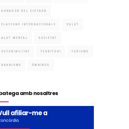
RAONADOR DEL CIUTADÀ
RELACIONS INTERNACIONALS
SALUT
SALUT MENTAL
SOCIETAT
SOSTENIBILITAT
TERRITORI
TURISME
URBANISME
ÒMNIBUS
batega amb nosaltres
Vull afiliar-me a
Concòrdia