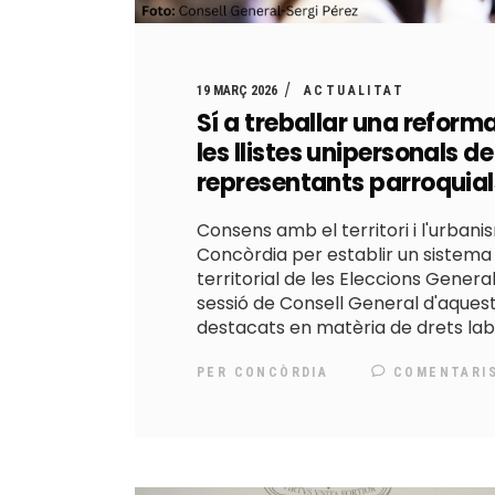
19 MARÇ 2026
ACTUALITAT
Sí a treballar una reforma 
les llistes unipersonals de
representants parroquials
Consens amb el territori i l'urban
Concòrdia per establir un sistema 
territorial de les Eleccions Gener
sessió de Consell General d'aquest
destacats en matèria de drets lab
PER
CONCÒRDIA
COMENTARI