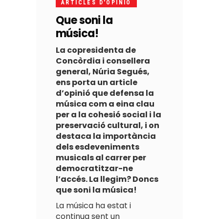
ARTICLES D'OPINIO
Que soni la
música!
La copresidenta de
Concòrdia i consellera
general, Núria Segués,
ens porta un article
d’opinió que defensa la
música com a eina clau
per a la cohesió social i la
preservació cultural, i on
destaca la importància
dels esdeveniments
musicals al carrer per
democratitzar-ne
l’accés. La llegim? Doncs
que soni la música!
La música ha estat i
continua sent un