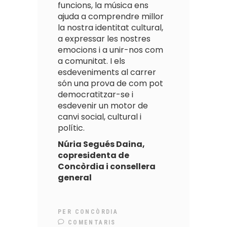
funcions, la música ens
ajuda a comprendre millor
la nostra identitat cultural,
a expressar les nostres
emocions i a unir-nos com
a comunitat. I els
esdeveniments al carrer
són una prova de com pot
democratitzar-se i
esdevenir un motor de
canvi social, cultural i
polític.
Núria Segués Daina,
c
opresidenta de
Concòrdia i consellera
general
PER
CONCÒRDIA
COMENTARIS