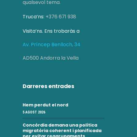
qualsevol tema.
Truca’ns:
+376 671 938
Visita’ns. Ens trobaràs a
Av. Príncep Benlloch, 34
AD500 Andorra la Vella
Darreres entrades
Hem perdut el nord
5 AGOST 2026
Concòrdia demana una política
migratòria coherent i planificada
per evitar reagrupaments