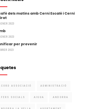
 cafè dels matins amb Cerni Escalé i Cerni
irat
GENER 2023
umb
GENER 2023
anificar per prevenir
EBRER 2023
iquetes
ACORD ASSOCIACIÓ
ADMINISTRACIÓ
AFERS SOCIALS
AIGUA
ANDORRA
ANDORRA LA VELLA
AVORTAMENT