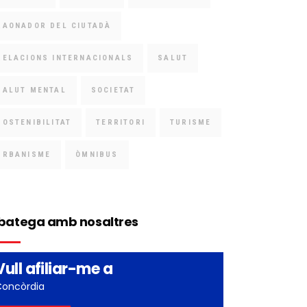
RAONADOR DEL CIUTADÀ
RELACIONS INTERNACIONALS
SALUT
SALUT MENTAL
SOCIETAT
SOSTENIBILITAT
TERRITORI
TURISME
URBANISME
ÒMNIBUS
batega amb nosaltres
Vull afiliar-me a
Concòrdia