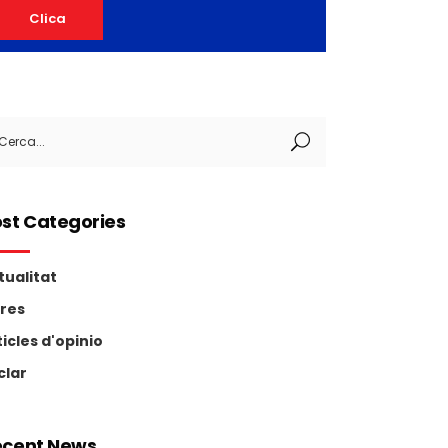
Clica
arch
:
st Categories
tualitat
tres
ticles d'opinio
clar
ecent News