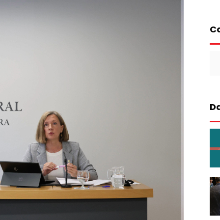
Ca
Ca
Da