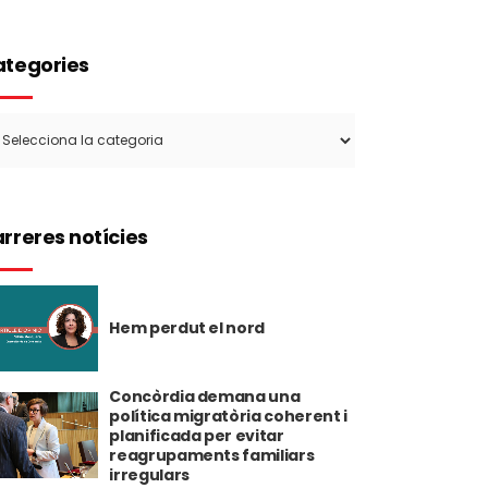
tegories
tegories
rreres notícies
Hem perdut el nord
Concòrdia demana una
política migratòria coherent i
planificada per evitar
reagrupaments familiars
irregulars