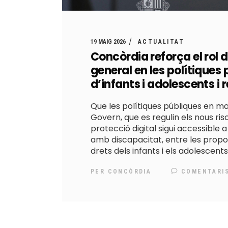
19 MAIG 2026
ACTUALITAT
Concòrdia reforça el rol 
general en les polítiques 
d’infants i adolescents i r
Que les polítiques públiques en ma
Govern, que es regulin els nous risc
protecció digital sigui accessible a
amb discapacitat, entre les propos
drets dels infants i els adolescents
PER
CONCÒRDIA
COMENTARI