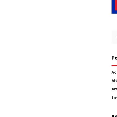
Se
for
Po
Ac
Al
Ar
En
R