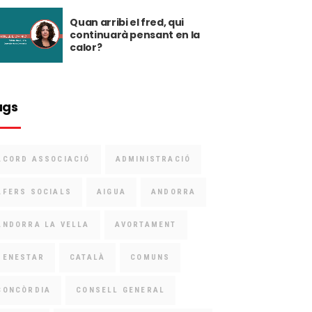
Quan arribi el fred, qui
continuarà pensant en la
calor?
ags
ACORD ASSOCIACIÓ
ADMINISTRACIÓ
AFERS SOCIALS
AIGUA
ANDORRA
ANDORRA LA VELLA
AVORTAMENT
BENESTAR
CATALÀ
COMUNS
CONCÒRDIA
CONSELL GENERAL