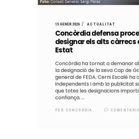
15 GENER 2026
ACTUALITAT
Concòrdia defensa process
designar els alts càrrec
Estat
Concòrdia ha tornat a demanar a
la designació de la seva Cap de Ga
general de FEDA. Cerni Escalé ha 
independents i amb la publicitat su
que totes les designacions importa
confiança.
PER
CONCÒRDIA
COMENTARI