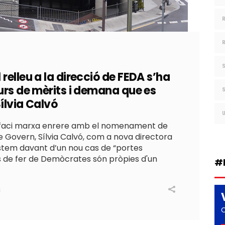
relleu a la direcció de FEDA s’ha
urs de mèrits i demana que es
ílvia Calvó
 faci marxa enrere amb el nomenament de
e Govern, Sílvia Calvó, com a nova directora
stem davant d’un nou cas de “portes
s de fer de Demòcrates són pròpies d'un
#
S