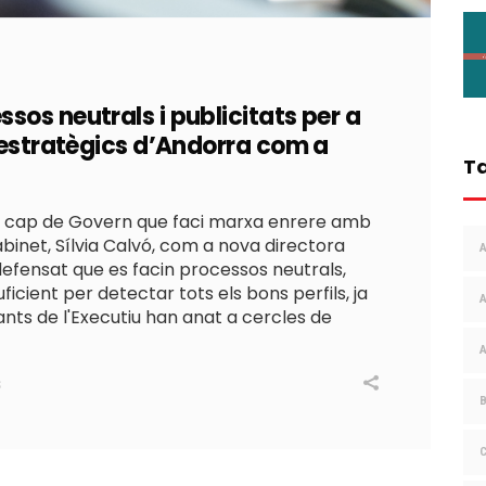
os neutrals i publicitats per a
s estratègics d’Andorra com a
T
l cap de Govern que faci marxa enrere amb
binet, Sílvia Calvó, com a nova directora
defensat que es facin processos neutrals,
ficient per detectar tots els bons perfils, ja
nts de l'Executiu han anat a cercles de
S