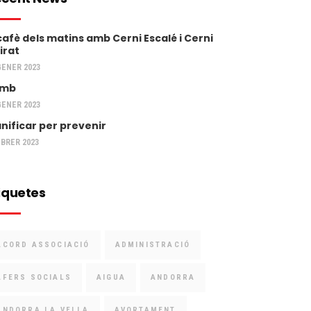
 cafè dels matins amb Cerni Escalé i Cerni
irat
GENER 2023
umb
GENER 2023
anificar per prevenir
EBRER 2023
iquetes
ACORD ASSOCIACIÓ
ADMINISTRACIÓ
AFERS SOCIALS
AIGUA
ANDORRA
ANDORRA LA VELLA
AVORTAMENT