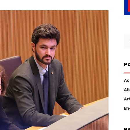
Se
for
Po
Ac
Al
Ar
En
R