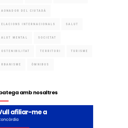
RAONADOR DEL CIUTADÀ
RELACIONS INTERNACIONALS
SALUT
SALUT MENTAL
SOCIETAT
SOSTENIBILITAT
TERRITORI
TURISME
URBANISME
ÒMNIBUS
batega amb nosaltres
Vull afiliar-me a
Concòrdia