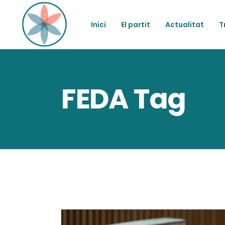
Inici
El partit
Actualitat
T
FEDA Tag