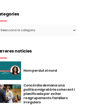
tegories
tegories
rreres notícies
Hem perdut el nord
Concòrdia demana una
política migratòria coherent i
planificada per evitar
reagrupaments familiars
irregulars