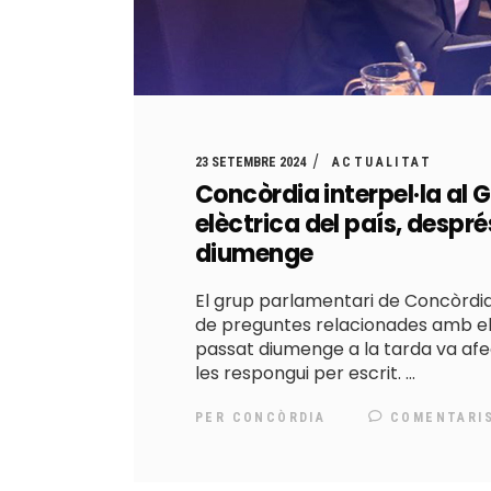
23 SETEMBRE 2024
ACTUALITAT
Concòrdia interpel·la al 
elèctrica del país, despr
diumenge
El grup parlamentari de Concòrdia
de preguntes relacionades amb el 
passat diumenge a la tarda va afe
les respongui per escrit.
PER
CONCÒRDIA
COMENTARI