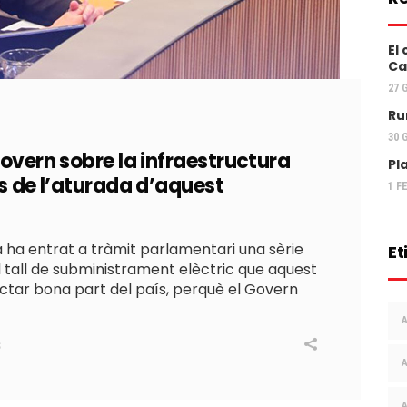
El
Ca
27 
R
30 
Govern sobre la infraestructura
Pl
és de l’aturada d’aquest
1 F
 ha entrat a tràmit parlamentari una sèrie
Et
tall de subministrament elèctric que aquest
ctar bona part del país, perquè el Govern
S