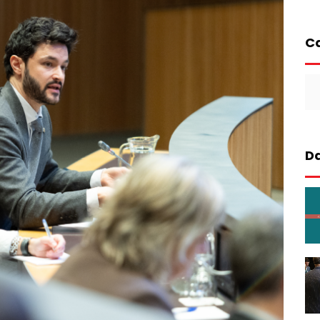
Ca
Ca
Da