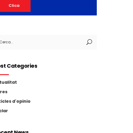
Clica
arch
:
st Categories
tualitat
tres
ticles d'opinio
clar
ecent News