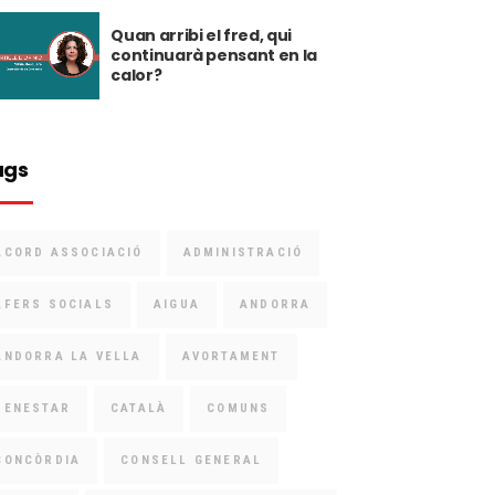
Quan arribi el fred, qui
continuarà pensant en la
calor?
ags
ACORD ASSOCIACIÓ
ADMINISTRACIÓ
AFERS SOCIALS
AIGUA
ANDORRA
ANDORRA LA VELLA
AVORTAMENT
BENESTAR
CATALÀ
COMUNS
CONCÒRDIA
CONSELL GENERAL