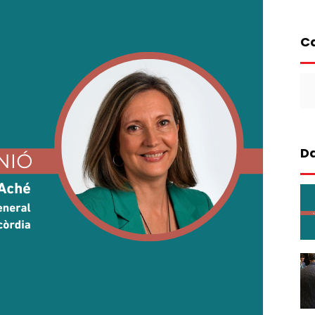
Ca
Ca
Da