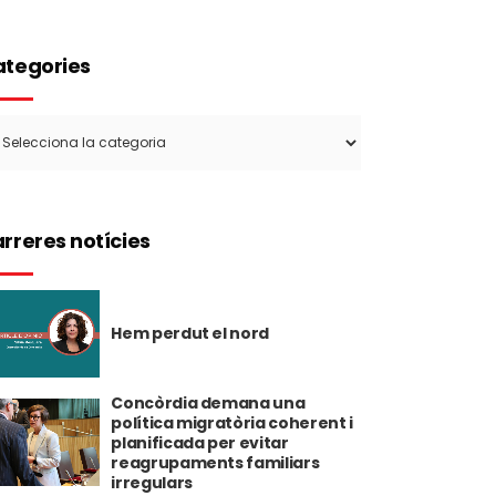
tegories
tegories
rreres notícies
Hem perdut el nord
Concòrdia demana una
política migratòria coherent i
planificada per evitar
reagrupaments familiars
irregulars