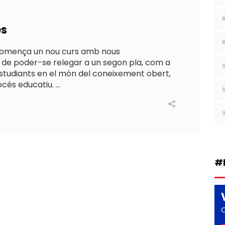
es
, comença un nou curs amb nous
y de poder-se relegar a un segon pla, com a
tudiants en el món del coneixement obert,
océs educatiu.
S
#