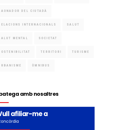
RAONADOR DEL CIUTADÀ
RELACIONS INTERNACIONALS
SALUT
SALUT MENTAL
SOCIETAT
SOSTENIBILITAT
TERRITORI
TURISME
URBANISME
ÒMNIBUS
batega amb nosaltres
Vull afiliar-me a
Concòrdia