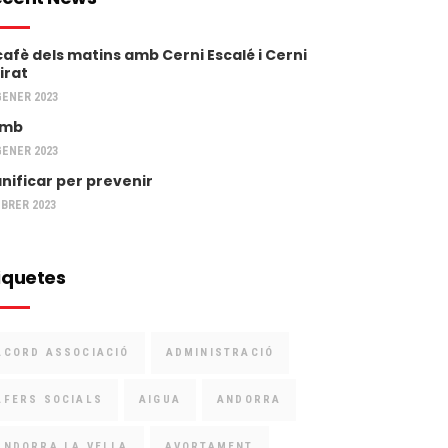
 cafè dels matins amb Cerni Escalé i Cerni
irat
GENER 2023
umb
GENER 2023
anificar per prevenir
EBRER 2023
iquetes
ACORD ASSOCIACIÓ
ADMINISTRACIÓ
AFERS SOCIALS
AIGUA
ANDORRA
ANDORRA LA VELLA
AVORTAMENT