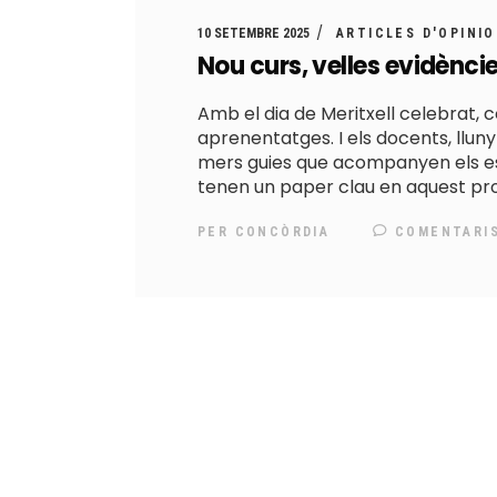
10 SETEMBRE 2025
ARTICLES D'OPINIO
Nou curs, velles evidènci
Amb el dia de Meritxell celebrat
aprenentatges. I els docents, llun
mers guies que acompanyen els es
tenen un paper clau en aquest pr
PER
CONCÒRDIA
COMENTARI