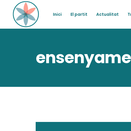
Inici
El partit
Actualitat
T
ensenyame