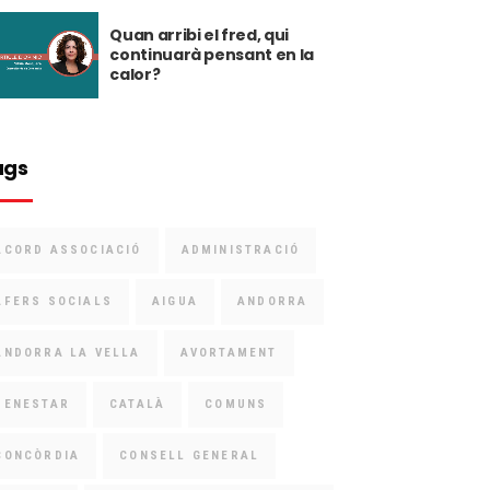
Quan arribi el fred, qui
continuarà pensant en la
calor?
ags
ACORD ASSOCIACIÓ
ADMINISTRACIÓ
AFERS SOCIALS
AIGUA
ANDORRA
ANDORRA LA VELLA
AVORTAMENT
BENESTAR
CATALÀ
COMUNS
CONCÒRDIA
CONSELL GENERAL