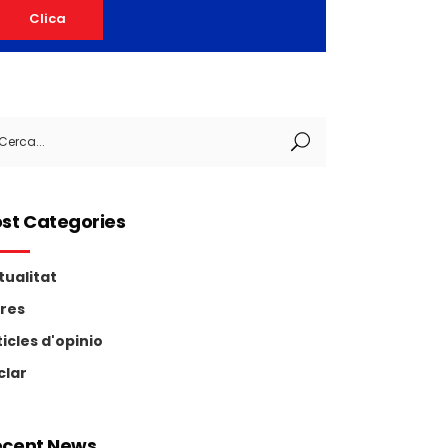
Clica
arch
:
st Categories
tualitat
tres
ticles d'opinio
clar
ecent News