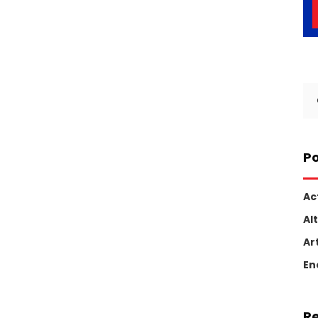
Se
for
Po
Ac
Al
Ar
En
R