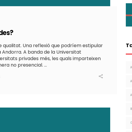
ades?
T
qualitat. Una reflexió que podríem estipular
 a Andorra. A banda de la Universitat
iversitats privades més, les quals imparteixen
nera no presencial.
S