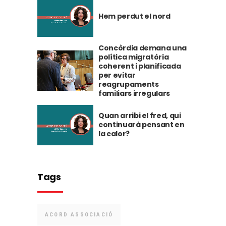
Hem perdut el nord
Concòrdia demana una
política migratòria
coherent i planificada
per evitar
reagrupaments
familiars irregulars
Quan arribi el fred, qui
continuarà pensant en
la calor?
Tags
ACORD ASSOCIACIÓ