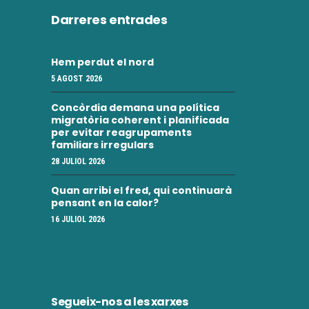
Darreres entrades
Hem perdut el nord
5 AGOST 2026
Concòrdia demana una política
migratòria coherent i planificada
per evitar reagrupaments
familiars irregulars
28 JULIOL 2026
Quan arribi el fred, qui continuarà
pensant en la calor?
16 JULIOL 2026
Segueix-nos a les xarxes