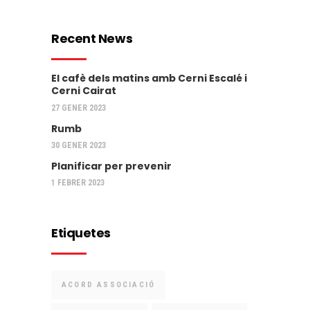
Recent News
El cafè dels matins amb Cerni Escalé i
Cerni Cairat
27 GENER 2023
Rumb
30 GENER 2023
Planificar per prevenir
1 FEBRER 2023
Etiquetes
ACORD ASSOCIACIÓ