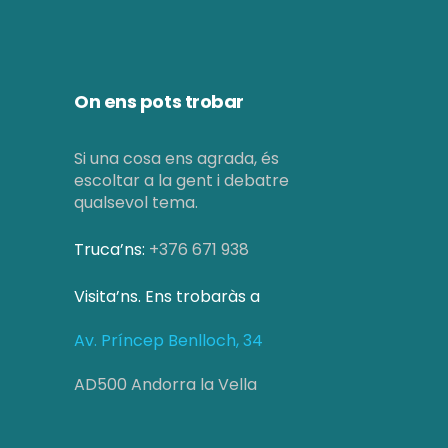
On ens pots trobar
Si una cosa ens agrada, és
escoltar a la gent i debatre
qualsevol tema.
Truca’ns:
+376 671 938
Visita’ns. Ens trobaràs a
Av. Príncep Benlloch, 34
AD500 Andorra la Vella