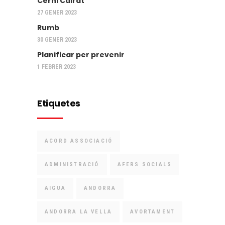
Cerni Cairat
27 GENER 2023
Rumb
30 GENER 2023
Planificar per prevenir
1 FEBRER 2023
Etiquetes
ACORD ASSOCIACIÓ
ADMINISTRACIÓ
AFERS SOCIALS
AIGUA
ANDORRA
ANDORRA LA VELLA
AVORTAMENT