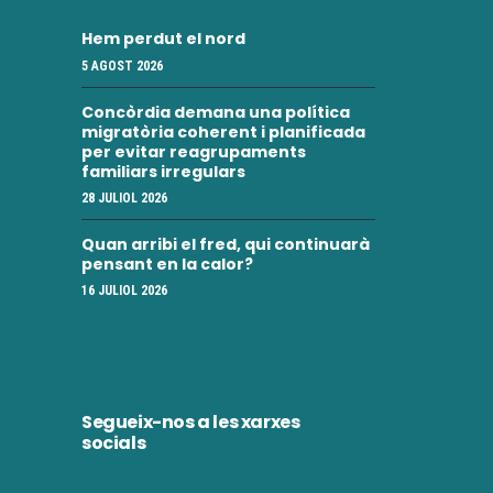
Hem perdut el nord
5 AGOST 2026
Concòrdia demana una política
migratòria coherent i planificada
per evitar reagrupaments
familiars irregulars
28 JULIOL 2026
Quan arribi el fred, qui continuarà
pensant en la calor?
16 JULIOL 2026
Segueix-nos a les xarxes
socials