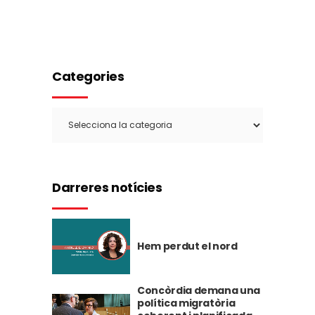
Categories
Categories
Darreres notícies
Hem perdut el nord
Concòrdia demana una
política migratòria