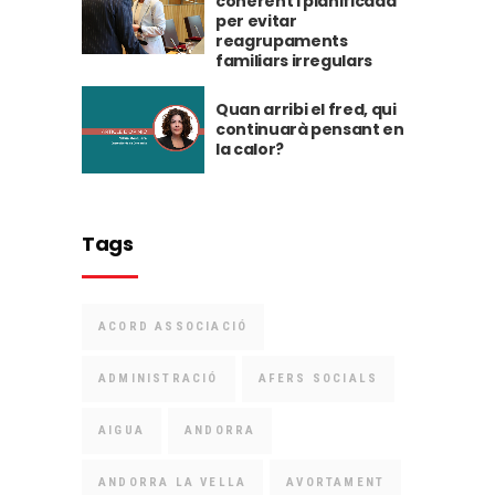
coherent i planificada
per evitar
reagrupaments
familiars irregulars
Quan arribi el fred, qui
continuarà pensant en
la calor?
Tags
ACORD ASSOCIACIÓ
ADMINISTRACIÓ
AFERS SOCIALS
AIGUA
ANDORRA
ANDORRA LA VELLA
AVORTAMENT