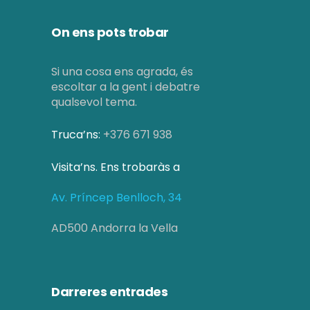
On ens pots trobar
Si una cosa ens agrada, és
escoltar a la gent i debatre
qualsevol tema.
Truca’ns:
+376 671 938
Visita’ns. Ens trobaràs a
Av. Príncep Benlloch, 34
AD500 Andorra la Vella
Darreres entrades