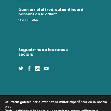
Quan arribi el fred, qui continuarà
pensant en la calor?
16 JULIOL 2026
Segueix-nos a les xarxes
socials
Utilitzem galetes per a oferir-te la millor experiència en la nostra
Concòrdia 2025 | Tots els drets reservats
web.
Podeu esbrinar més sobre quines galetes estem utilitzant o