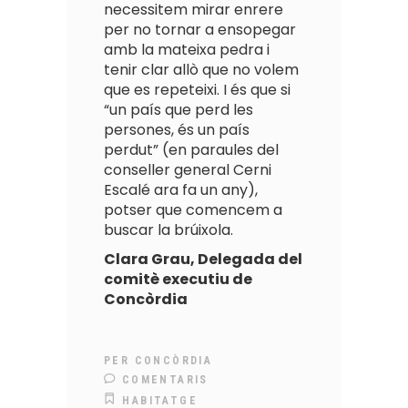
necessitem mirar enrere
per no tornar a ensopegar
amb la mateixa pedra i
tenir clar allò que no volem
que es repeteixi. I és que si
“un país que perd les
persones, és un país
perdut” (en paraules del
conseller general Cerni
Escalé ara fa un any),
potser que comencem a
buscar la brúixola.
Clara Grau,
Delegada del
comitè executiu de
Concòrdia
PER
CONCÒRDIA
COMENTARIS
HABITATGE