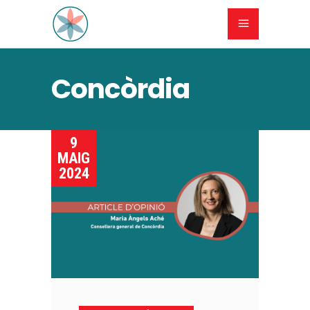
Concòrdia
9
MAIG
2024