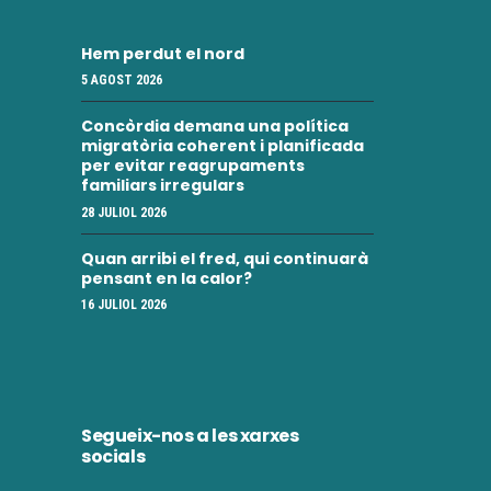
Hem perdut el nord
5 AGOST 2026
Concòrdia demana una política
migratòria coherent i planificada
per evitar reagrupaments
familiars irregulars
28 JULIOL 2026
Quan arribi el fred, qui continuarà
pensant en la calor?
16 JULIOL 2026
Segueix-nos a les xarxes
socials