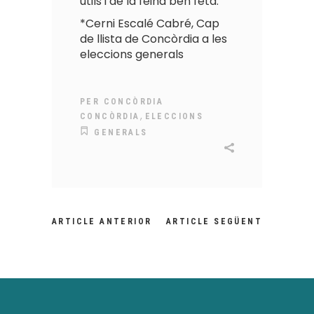
útils i de la feina ben feta.
*Cerni Escalé Cabré, Cap
de llista de Concòrdia a les
eleccions generals
PER
CONCÒRDIA
,
CONCÒRDIA
ELECCIONS
GENERALS
ARTICLE ANTERIOR
ARTICLE SEGÜENT