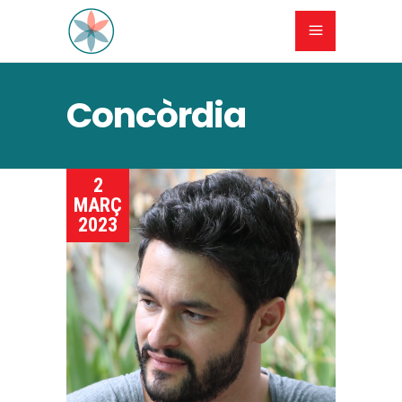
Concòrdia
2
MARÇ
2023