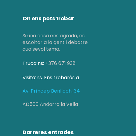
On ens pots trobar
Si una cosa ens agrada, és
escoltar a la gent i debatre
qualsevol tema.
Truca’ns:
+376 671 938
Visita’ns. Ens trobaràs a
Av. Príncep Benlloch, 34
AD500 Andorra la Vella
Darreres entrades