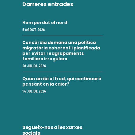
Darreres entrades
Hem perdut el nord
5 AGOST 2026
Concòrdia demana una política
migratòria coherent i planificada
per evitar reagrupaments
familiars irregulars
28 JULIOL 2026
Quan arribi el fred, qui continuarà
pensant en la calor?
16 JULIOL 2026
Segueix-nos a les xarxes
socials