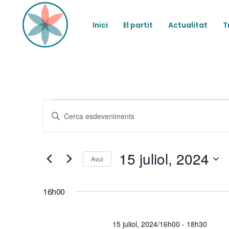
Inici
El partit
Actualitat
T
Esdevenimen
N
Introduïu
la
a
del
paraula
clau.
15 juliol, 2024
Cerqueu
v
Avui
15
Esdeveniments
Selecciona
per
e
una
paraula
16h00
juliol,
data.
clau.
g
15 juliol, 2024/16h00
-
18h30