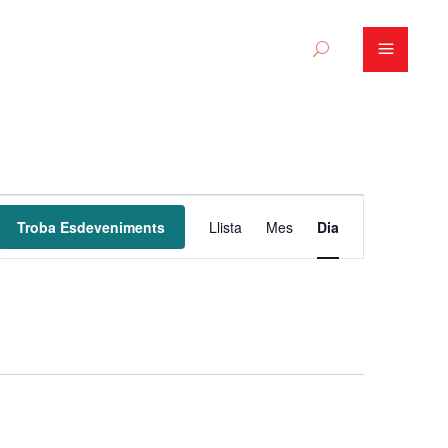
N
Troba Esdeveniments
Llista
Mes
Dia
a
v
e
g
a