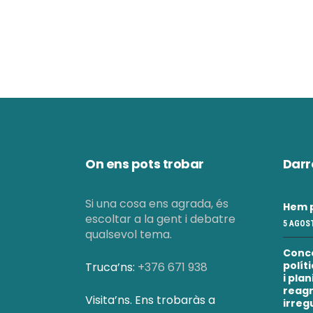
a
l
i
c
e
On ens pots trobar
Darr
r
Si una cosa ens agrada, és
Hem p
escoltar a la gent i debatre
5 AGOST
c
qualsevol tema.
Conc
polít
Truca’ns:
+376 671 938
a
i pla
reagr
Visita’ns. Ens trobaràs a
irreg