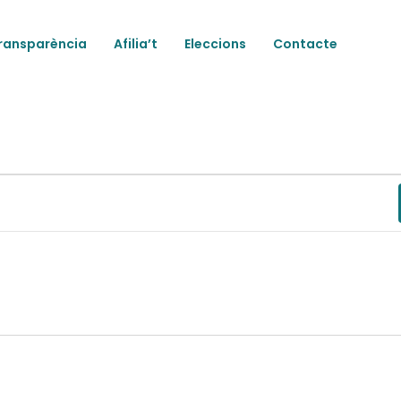
ransparència
Afilia’t
Eleccions
Contacte
ts