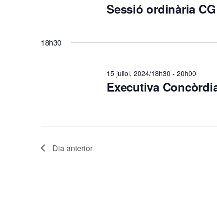
2024
Sessió ordinària CG
a
c
18h30
i
15 juliol, 2024/18h30
-
20h00
Executiva Concòrdi
ó
v
i
Dia anterior
s
u