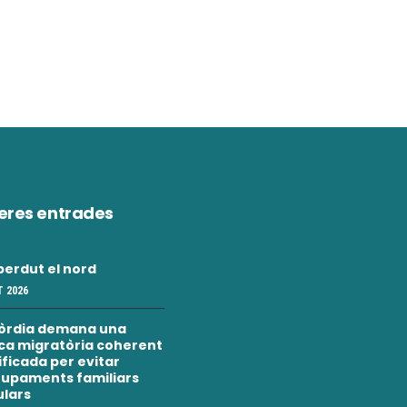
eres entrades
erdut el nord
 2026
òrdia demana una
ica migratòria coherent
nificada per evitar
upaments familiars
ulars