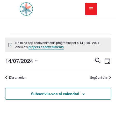
Esdeveniments
No hi ha cap esdeveniments programat per a 14 juliol, 2024.
Avís
Aneu als
propers esdeveniments
.
del
N
N
14/07/2024
14
Cerca
Dia
a
Selecciona
a
juliol,
una
v
Dia anterior
Següent dia
v
data.
2024
e
e
Subscriviu-vos al calendari
g
g
a
a
c