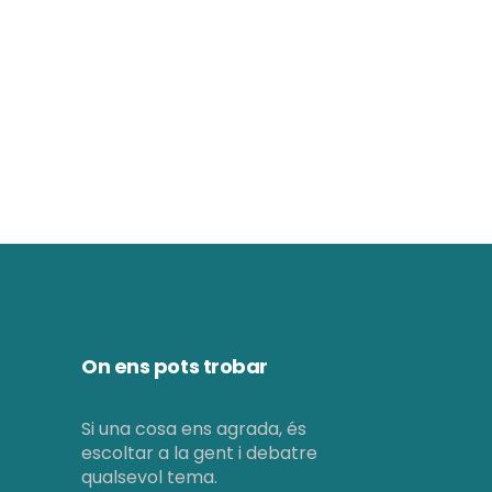
c
i
i
ó
d
ó
e
v
v
i
i
s
s
u
u
a
a
On ens pots trobar
l
l
i
i
Si una cosa ens agrada, és
t
escoltar a la gent i debatre
c
qualsevol tema.