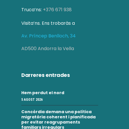
z
e
a
Truca’ns:
+376 671 938
r
c
Visita’ns. Ens trobaràs a
c
i
Av. Príncep Benlloch, 34
a
o
AD500 Andorra la Vella
d
n
s
'
E
E
Darreres entrades
s
s
d
Hem perdut el nord
d
e
5 AGOST 2026
e
v
Concòrdia demana una política
migratòria coherent i planificada
v
e
per evitar reagrupaments
familiars irregulars