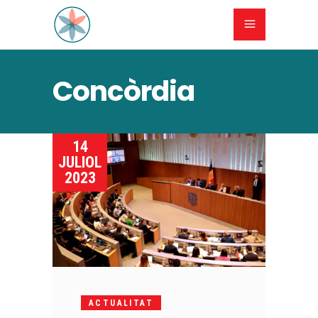
Concòrdia
14
JULIOL
2023
ACTUALITAT