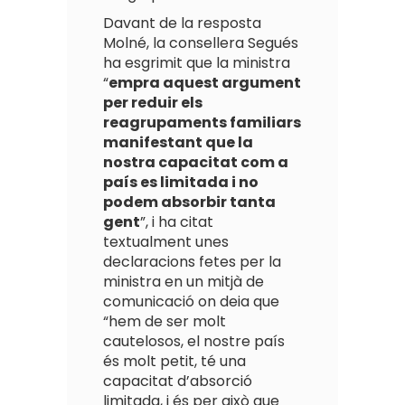
Davant de la resposta
Molné, la consellera Segués
ha esgrimit que la ministra
“
empra aquest argument
per reduir els
reagrupaments familiars
manifestant que la
nostra capacitat com a
país es limitada i no
podem absorbir tanta
gent
”, i ha citat
textualment unes
declaracions fetes per la
ministra en un mitjà de
comunicació on deia que
“hem de ser molt
cautelosos, el nostre país
és molt petit, té una
capacitat d’absorció
limitada, i és per això que