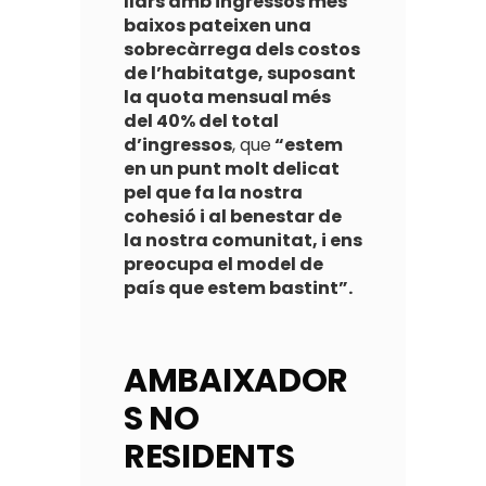
llars amb ingressos més
baixos pateixen una
sobrecàrrega dels costos
de l’habitatge, suposant
la quota mensual més
del 40% del total
d’ingressos
, que
“estem
en un punt molt delicat
pel que fa la nostra
cohesió i al benestar de
la nostra comunitat, i ens
preocupa el model de
país que estem bastint”.
AMBAIXADOR
S NO
RESIDENTS