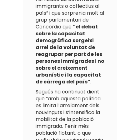
immigrants o col·lectius al
país” i que sorprenia molt al
grup parlamentari de
Concòrdia que
“el debat
sobre la capacitat
demogràfica sorgeixi
arrel de la voluntat de
reagrupar per part de les
persones immigrades i no
sobre el creixement
urbanístic i la capacitat
de càrrega del país”
.
Segués ha continuat dient
que “amb aquesta política
es limita l’arrelament dels
nouvinguts i s’intensifica la
mobilitat de la població
immigrada. Tenir més
població flotant, o que
molts dels nouvinguts vegin