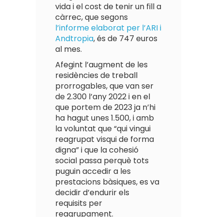
vida i el cost de tenir un fill a
càrrec, que segons
l’informe elaborat per l’ARI i
Andtropia
, és de 747 euros
al mes.
Afegint l’augment de les
residències de treball
prorrogables, que van ser
de 2.300 l’any 2022 i en el
que portem de 2023 ja n’hi
ha hagut unes 1.500, i amb
la voluntat que “qui vingui
reagrupat visqui de forma
digna” i que la cohesió
social passa perquè tots
puguin accedir a les
prestacions bàsiques, es va
decidir d’endurir els
requisits per
reagrupament.