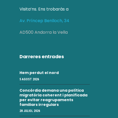
Visita’ns. Ens trobaràs a
Av. Príncep Benlloch, 34
AD500 Andorra la Vella
Darreres entrades
Hem perdut el nord
5 AGOST 2026
Concòrdia demana una política
migratòria coherent i planificada
per evitar reagrupaments
familiars irregulars
28 JULIOL 2026