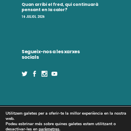
Quan arribi el fred, qui continuarà
pensant en la calor?
16 JULIOL 2026
Segueix-nos a les xarxes
socials
Utilitzem galetes per a oferir-te la millor experiència en la nostra
Concòrdia 2025 | Tots els drets reservats
web.
Podeu esbrinar més sobre quines galetes estem utilitzant o
desactivar-les en
parèmetres
.
Política de privadesa
|
Política de cookies
|