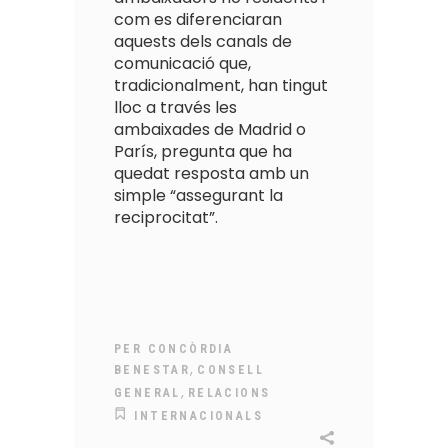
com es diferenciaran
aquests dels canals de
comunicació que,
tradicionalment, han tingut
lloc a través les
ambaixades de Madrid o
París, pregunta que ha
quedat resposta amb un
simple “assegurant la
reciprocitat”.
PER
CONCÒRDIA
,
BENESTAR
CONSELL
,
GENERAL
RELACIONS
INTERNACIONALS