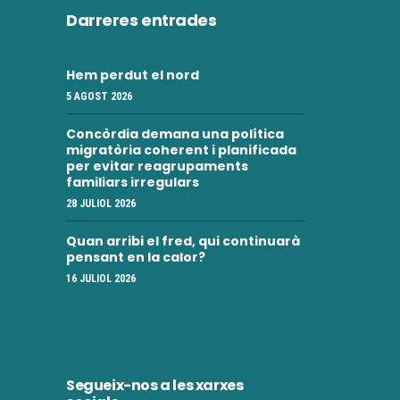
Darreres entrades
Hem perdut el nord
5 AGOST 2026
Concòrdia demana una política
migratòria coherent i planificada
per evitar reagrupaments
familiars irregulars
28 JULIOL 2026
Quan arribi el fred, qui continuarà
pensant en la calor?
16 JULIOL 2026
Segueix-nos a les xarxes