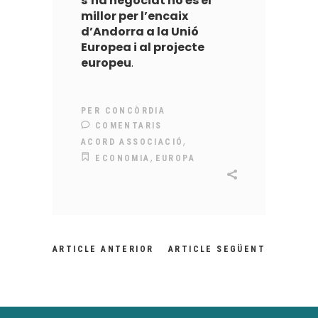
s’ha negociat no és el
millor per l’encaix
d’Andorra a la Unió
Europea i al projecte
europeu
.
PER
CONCÒRDIA
COMENTARIS
,
ACORD ASSOCIACIÓ
,
ECONOMIA
EUROPA
ARTICLE ANTERIOR
ARTICLE SEGÜENT