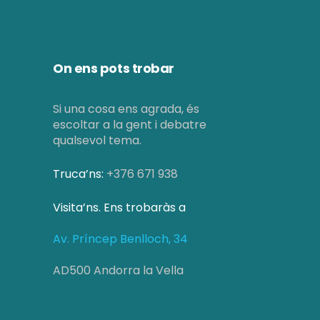
On ens pots trobar
Si una cosa ens agrada, és
escoltar a la gent i debatre
qualsevol tema.
Truca’ns:
+376 671 938
Visita’ns. Ens trobaràs a
Av. Príncep Benlloch, 34
AD500 Andorra la Vella