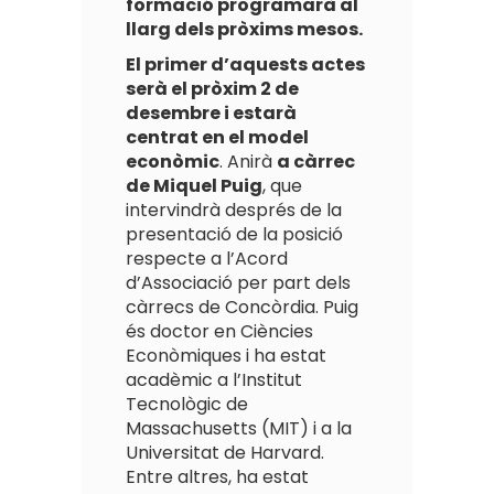
formació programarà al
llarg dels pròxims mesos.
El primer d’aquests actes
serà el pròxim 2 de
desembre i estarà
centrat en el model
econòmic
. Anirà
a càrrec
de Miquel Puig
, que
intervindrà després de la
presentació de la posició
respecte a l’Acord
d’Associació per part dels
càrrecs de Concòrdia. Puig
és doctor en Ciències
Econòmiques i ha estat
acadèmic a l’Institut
Tecnològic de
Massachusetts (MIT) i a la
Universitat de Harvard.
Entre altres, ha estat