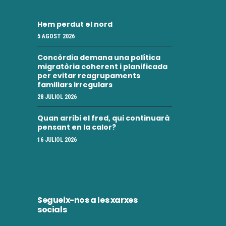
Hem perdut el nord
5 AGOST 2026
Concòrdia demana una política
migratòria coherent i planificada
per evitar reagrupaments
familiars irregulars
28 JULIOL 2026
Quan arribi el fred, qui continuarà
pensant en la calor?
16 JULIOL 2026
Segueix-nos a les xarxes
socials