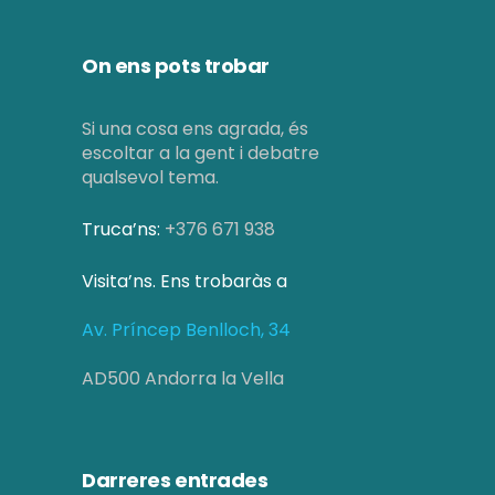
On ens pots trobar
Si una cosa ens agrada, és
escoltar a la gent i debatre
qualsevol tema.
Truca’ns:
+376 671 938
Visita’ns. Ens trobaràs a
Av. Príncep Benlloch, 34
AD500 Andorra la Vella
Darreres entrades