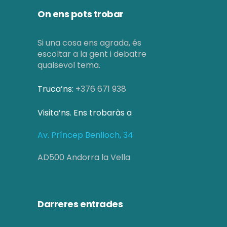
z
e
e
a
On ens pots trobar
r
n
c
Si una cosa ens agrada, és
c
i
i
escoltar a la gent i debatre
a
qualsevol tema.
o
m
d
n
e
Truca’ns:
+376 671 938
s
'
n
Visita’ns. Ens trobaràs a
E
E
t
Av. Príncep Benlloch, 34
s
s
s
d
AD500 Andorra la Vella
d
e
e
v
Darreres entrades
v
e