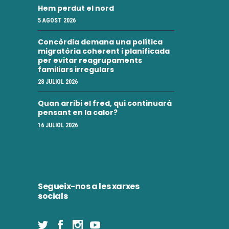
e
n
Hem perdut el nord
i
n
5 AGOST 2026
m
i
Concòrdia demana una política
migratòria coherent i planificada
e
m
per evitar reagrupaments
familiars irregulars
n
e
28 JULIOL 2026
t
n
Quan arribi el fred, qui continuarà
pensant en la calor?
t
16 JULIOL 2026
s
Segueix-nos a les xarxes
socials