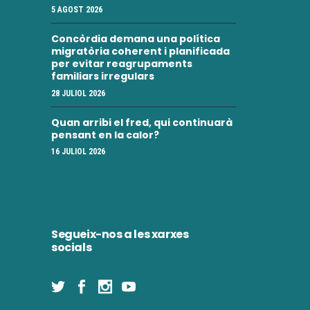
5 AGOST 2026
Concòrdia demana una política
migratòria coherent i planificada
per evitar reagrupaments
familiars irregulars
28 JULIOL 2026
Quan arribi el fred, qui continuarà
pensant en la calor?
16 JULIOL 2026
Segueix-nos a les xarxes
socials