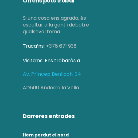
On ens pots trobar
Si una cosa ens agrada, és
escoltar a la gent i debatre
qualsevol tema.
Truca’ns:
+376 671 938
Visita’ns. Ens trobaràs a
Av. Príncep Benlloch, 34
AD500 Andorra la Vella
Darreres entrades
Hem perdut el nord