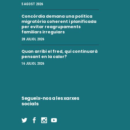
5 AGOST 2026
Concòrdia demana una política
migratòria coherent i planificada
per evitar reagrupaments
familiars irregulars
28 JULIOL 2026
Quan arribi el fred, qui continuarà
pensant en la calor?
16 JULIOL 2026
Segueix-nos a les xarxes
socials