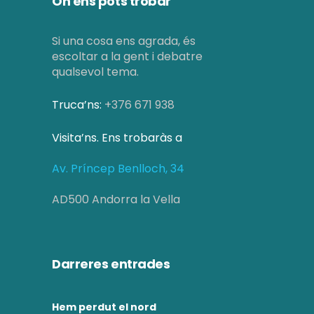
On ens pots trobar
Si una cosa ens agrada, és
escoltar a la gent i debatre
qualsevol tema.
Truca’ns:
+376 671 938
Visita’ns. Ens trobaràs a
Av. Príncep Benlloch, 34
AD500 Andorra la Vella
Darreres entrades
Hem perdut el nord