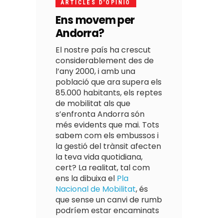
ARTICLES D'OPINIO
Ens movem per
Andorra?
El nostre país ha crescut
considerablement des de
l’any 2000, i amb una
població que ara supera els
85.000 habitants, els reptes
de mobilitat als que
s’enfronta Andorra són
més evidents que mai. Tots
sabem com els embussos i
la gestió del trànsit afecten
la teva vida quotidiana,
cert? La realitat, tal com
ens la dibuixa el
Pla
Nacional de Mobilitat
, és
que sense un canvi de rumb
podríem estar encaminats