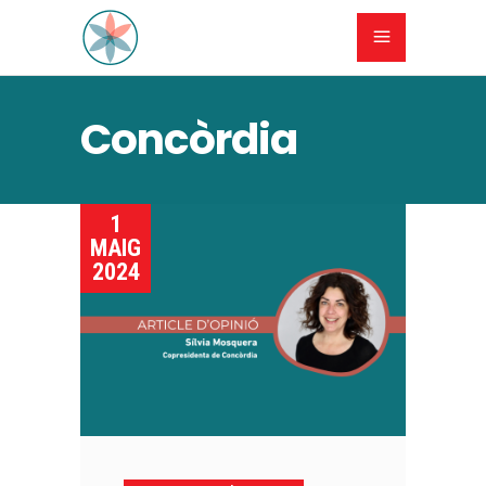
Concòrdia
1
MAIG
2024