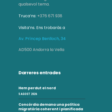
qualsevol tema.
Truca’ns:
+376 671 938
Visita’ns. Ens trobaràs a
Av. Príncep Benlloch, 34
AD500 Andorra la Vella
Darreres entrades
Hem perdut el nord
5 AGOST 2026
Concòrdia demana una política
migratòria coherent i planificada