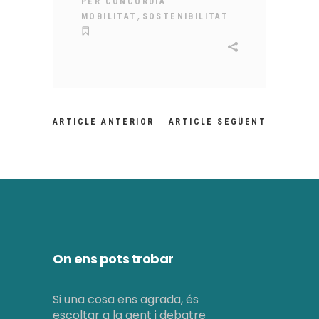
PER
CONCÒRDIA
,
MOBILITAT
SOSTENIBILITAT
ARTICLE ANTERIOR
ARTICLE SEGÜENT
On ens pots trobar
Si una cosa ens agrada, és
escoltar a la gent i debatre