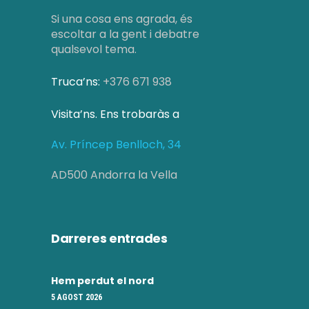
Si una cosa ens agrada, és
escoltar a la gent i debatre
qualsevol tema.
Truca’ns:
+376 671 938
Visita’ns. Ens trobaràs a
Av. Príncep Benlloch, 34
AD500 Andorra la Vella
Darreres entrades
Hem perdut el nord
5 AGOST 2026