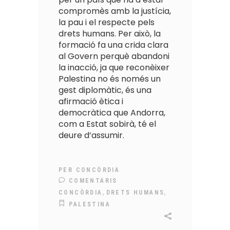
compromès amb la justícia,
la pau i el respecte pels
drets humans. Per això, la
formació fa una crida clara
al Govern perquè abandoni
la inacció, ja que reconèixer
Palestina no és només un
gest diplomàtic, és una
afirmació ètica i
democràtica que Andorra,
com a Estat sobirà, té el
deure d’assumir.
PER
CONCÒRDIA
COMENTARIS
,
,
CONCÒRDIA
DRETS HUMANS
PALESTINA