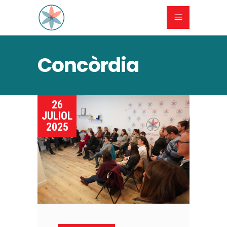
Concòrdia
26
JULIOL
2025