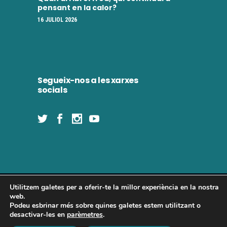
pensant en la calor?
16 JULIOL 2026
Segueix-nos a les xarxes
socials
Utilitzem galetes per a oferir-te la millor experiència en la nostra
Concòrdia 2025 | Tots els drets reservats
web.
Podeu esbrinar més sobre quines galetes estem utilitzant o
desactivar-les en
parèmetres
.
Política de privadesa
|
Política de cookies
|