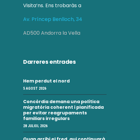
Visita’ns. Ens trobaràs a
Av. Príncep Benlloch, 34
AD500 Andorra la Vella
Darreres entrades
Hem perdut el nord
5 AGOST 2026
Concòrdia demana una política
migratòria coherent i planificada
per evitar reagrupaments
familiars irregulars
28 JULIOL 2026
Quan arribi el fred, qui continuarà