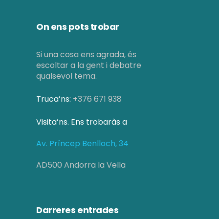
On ens pots trobar
Si una cosa ens agrada, és
escoltar a la gent i debatre
qualsevol tema.
Truca’ns:
+376 671 938
Visita’ns. Ens trobaràs a
Av. Príncep Benlloch, 34
AD500 Andorra la Vella
Darreres entrades