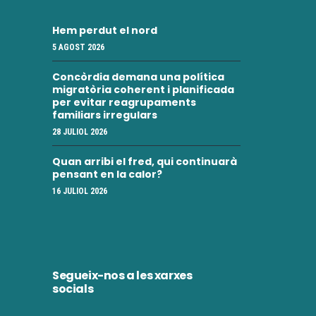
Hem perdut el nord
5 AGOST 2026
Concòrdia demana una política
migratòria coherent i planificada
per evitar reagrupaments
familiars irregulars
28 JULIOL 2026
Quan arribi el fred, qui continuarà
pensant en la calor?
16 JULIOL 2026
Segueix-nos a les xarxes
socials