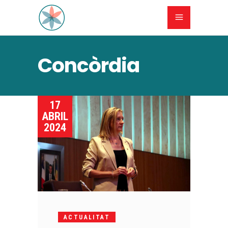
Concòrdia
17
ABRIL
2024
ACTUALITAT