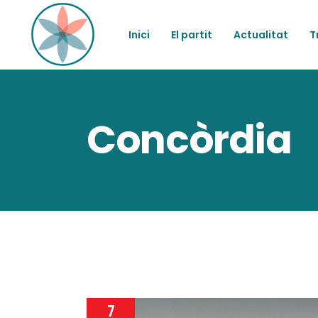
Inici
El partit
Actualitat
T
Concòrdia
7