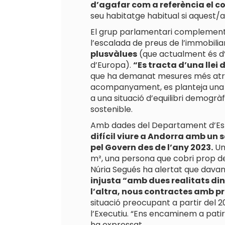
d’agafar com a referència el co
seu habitatge habitual si aquest/
El grup parlamentari complementa
l’escalada de preus de l’immobilia
plusvàlues
(que actualment és d’
d’Europa).
“Es tracta d’una llei 
que ha demanat mesures més atrev
acompanyament, es planteja una p
a una situació d’equilibri demogrà
sostenible.
Amb dades del Departament d’Esta
difícil viure a Andorra amb un
pel Govern des de l’any 2023.
Un
m², una persona que cobri prop del
Núria Segués ha alertat que davan
injusta “amb dues realitats di
l’altra, nous contractes amb pr
situació preocupant a partir del 20
l’Executiu. “Ens encaminem a pati
ha expressat.