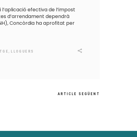
l’aplicació efectiva de l’impost
ractes d’arrendament dependrà
(INH), Concòrdia ha aprofitat per
,
ATGE
LLOGUERS
ARTICLE SEGÜENT