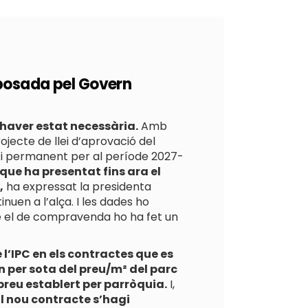
oposada pel Govern
’haver estat necessària.
Amb
jecte de llei d’aprovació del
l i permanent per al període 2027-
que ha presentat fins ara el
,
ha expressat la presidenta
nuen a l’alça. I les dades ho
e el de compravenda ho ha fet un
l’IPC en els contractes que es
 per sota del preu/m² del parc
 preu establert per parròquia.
I,
al nou contracte s’hagi