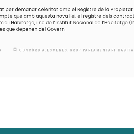
at per demanar celeritat amb el Registre de la Propietat i 
 compte que amb aquesta nova llei, el registre dels cont
a i Habitatge, i no de l’Institut Nacional de l’Habitatge 
ures que depenen del Govern.
,
,
,
S
CONCÒRDIA
ESMENES
GRUP PARLAMENTARI
HABIT