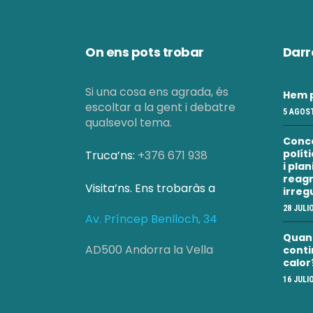
On ens pots trobar
Darr
Si una cosa ens agrada, és
Hem p
escoltar a la gent i debatre
5 AGOST
qualsevol tema.
Conc
polít
Truca’ns:
+376 671 938
i pla
reagr
Visita’ns. Ens trobaràs a
irreg
28 JULI
Av. Príncep Benlloch, 34
Quan a
AD500 Andorra la Vella
conti
calor
16 JULI