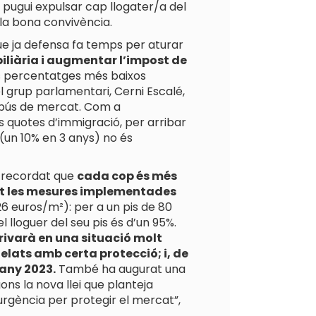
pugui expulsar cap llogater/a del
la bona convivència.
e ja defensa fa temps per aturar
iliària i augmentar l’impost de
ls percentatges més baixos
l grup parlamentari, Cerni Escalé,
’abús de mercat. Com a
 quotes d’immigració, per arribar
 (un 10% en 3 anys) no és
a recordat que
cada cop és més
rat les mesures implementades
 euros/m²): per a un pis de 80
 lloguer del seu pis és d’un 95%.
rivarà en una situació molt
lats amb certa protecció; i, de
’any 2023.
També ha augurat una
ons la nova llei que planteja
urgència per protegir el mercat”,