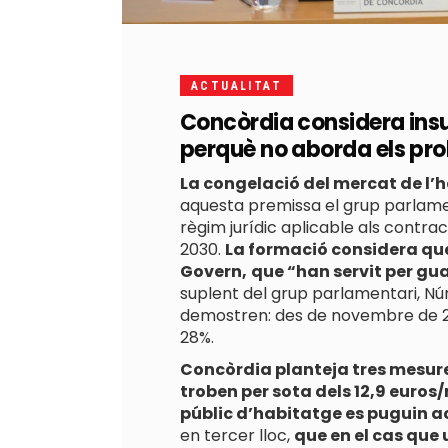
ACTUALITAT
Concòrdia considera insu
perquè no aborda els pro
La congelació del mercat de l’
aquesta premissa el grup parlamen
règim jurídic aplicable als contr
2030.
La formació considera que
Govern,
que “han servit per gua
suplent del grup parlamentari, Núri
demostren: des de novembre de 20
28%.
Concòrdia planteja tres mesure
troben per sota dels 12,9 euros/
públic d’habitatge es puguin act
en tercer lloc,
que en el cas que 