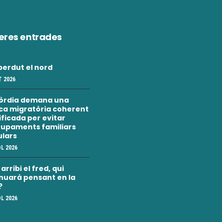
eres entrades
erdut el nord
 2026
òrdia demana una
ica migratòria coherent
nificada per evitar
upaments familiars
ulars
OL 2026
rribi el fred, qui
nuarà pensant en la
?
OL 2026