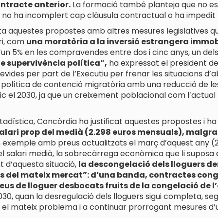
ntracte anterior.
La formació també planteja que no es 
a no ha incomplert cap clàusula contractual o ha impedit 
 aquestes propostes amb altres mesures legislatives qu
ri, com
una moratòria a la inversió estrangera immob
un 5% en les compravendes entre dos i cinc anys, un de
de supervivència política”,
ha expressat el president de
ides per part de l’Executiu per frenar les situacions d
olítica de contenció migratòria amb una reducció de les
fic el 2030, ja que un creixement poblacional com l’actual
dística, Concòrdia ha justificat aquestes propostes i h
 salari prop del medià (2.298 euros mensuals), malg
 exemple amb preus actualitzats el març d’aquest any (26
 salari medià, la sobrecàrrega econòmica que li suposa el
t d’aquesta situació,
la descongelació dels lloguers de
ns del mateix mercat”: d’una banda, contractes conge
eus de lloguer desbocats fruits de la congelació de l
30, quan la desregulació dels lloguers sigui completa, seg
r el mateix problema i a continuar prorrogant mesures d’