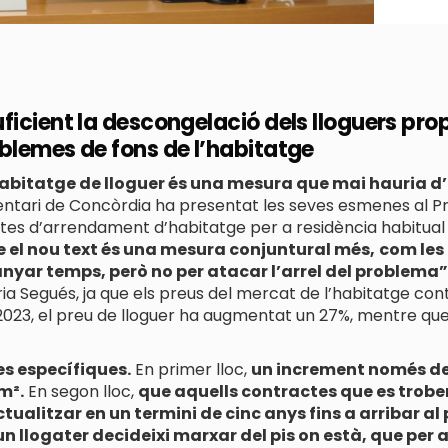
ficient la descongelació dels lloguers pr
blemes de fons de l’habitatge
habitatge de lloguer és una mesura que mai hauria d
tari de Concòrdia ha presentat les seves esmenes al Pro
actes d’arrendament d’habitatge per a residència habitua
 el nou text és una mesura conjuntural més,
com les 
nyar temps, però no per atacar l’arrel del problema”
a Segués, ja que els preus del mercat de l’habitatge conti
23, el preu de lloguer ha augmentat un 27%, mentre qu
s específiques.
En primer lloc,
un increment només de 
m².
En segon lloc,
que aquells contractes que es troben
ualitzar en un termini de cinc anys fins a arribar al
un llogater decideixi marxar del pis on està, que per 