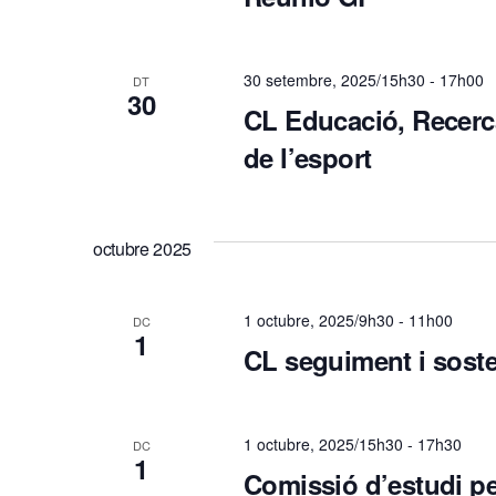
a
l
30 setembre, 2025/15h30
-
17h00
DT
30
CL Educació, Recerca,
i
de l’esport
c
e
octubre 2025
r
1 octubre, 2025/9h30
-
11h00
DC
1
CL seguiment i soste
c
a
1 octubre, 2025/15h30
-
17h30
DC
1
Comissió d’estudi pe