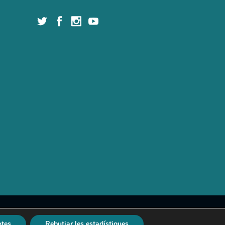
ica de privadesa
|
Política de cookies
|
Avís legal
otes
Rebutjar les estadístiques