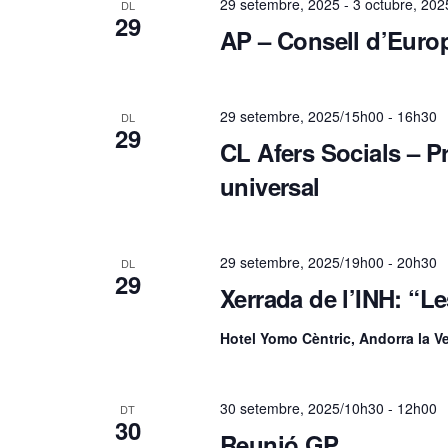
29 setembre, 2025
-
3 octubre, 202
DL
29
a
AP – Consell d’Euro
c
29 setembre, 2025/15h00
-
16h30
DL
i
29
CL Afers Socials – Pro
universal
ó
v
29 setembre, 2025/19h00
-
20h30
DL
29
Xerrada de l’INH: “Le
i
Hotel Yomo Cèntric, Andorra la Ve
s
u
30 setembre, 2025/10h30
-
12h00
DT
30
Reunió GP