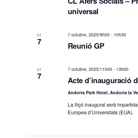
CL Afers Socials – Pro
i
universal
m
7 octubre, 2025/9h00
-
10h30
DT
7
e
Reunió GP
n
7 octubre, 2025/11h00
-
13h00
DT
7
t
Acte d’inauguració 
s
Andorra Park Hotel, Andorra la Ve
La lliçó inaugural serà impartida
Europea d’Universitats (EUA).