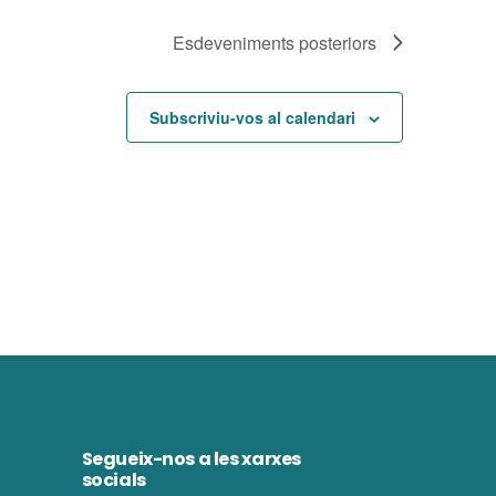
Esdeveniments
posteriors
Subscriviu-vos al calendari
Segueix-nos a les xarxes
socials