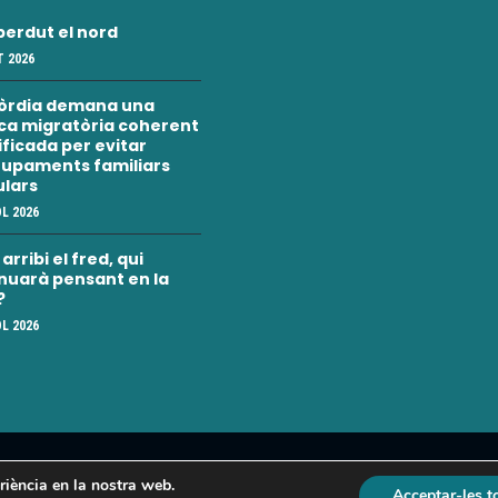
erdut el nord
 2026
òrdia demana una
ica migratòria coherent
nificada per evitar
upaments familiars
ulars
OL 2026
rribi el fred, qui
nuarà pensant en la
?
OL 2026
Polít
eriència en la nostra web.
Acceptar-les t