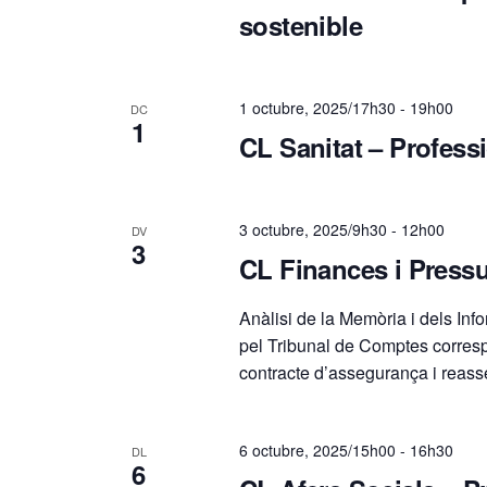
d
sostenible
'
E
1 octubre, 2025/17h30
-
19h00
DC
1
CL Sanitat – Professi
s
d
3 octubre, 2025/9h30
-
12h00
DV
3
CL Finances i Press
e
Anàlisi de la Memòria i dels Inf
v
pel Tribunal de Comptes correspo
contracte d’assegurança i reass
e
6 octubre, 2025/15h00
-
16h30
DL
n
6