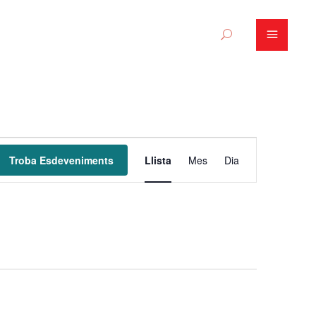
N
Troba Esdeveniments
Llista
Mes
Dia
a
v
e
g
a