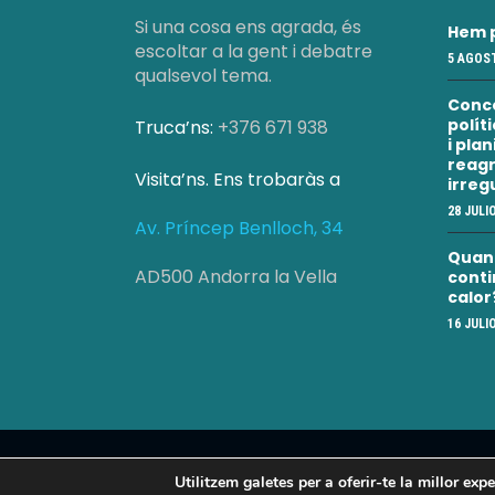
Si una cosa ens agrada, és
Hem p
escoltar a la gent i debatre
5 AGOST
qualsevol tema.
Conc
polít
Truca’ns:
+376 671 938
i pla
reagr
Visita’ns. Ens trobaràs a
irreg
28 JULI
Av. Príncep Benlloch, 34
Quan a
AD500 Andorra la Vella
conti
calor
16 JULI
Concòrdia 2025 | Tots els drets reservats
Utilitzem galetes per a oferir-te la millor exp