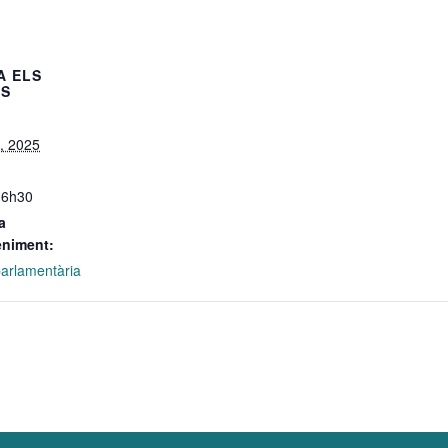
A ELS
LS
, 2025
16h30
a
eniment:
 parlamentària