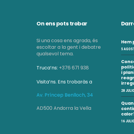
On ens pots trobar
Darr
Si una cosa ens agrada, és
Hem p
escoltar a la gent i debatre
5 AGOST
qualsevol tema.
Conc
polít
Truca’ns:
+376 671 938
i pla
reagr
Visita’ns. Ens trobaràs a
irreg
28 JULI
Av. Príncep Benlloch, 34
Quan a
AD500 Andorra la Vella
conti
calor
16 JULI