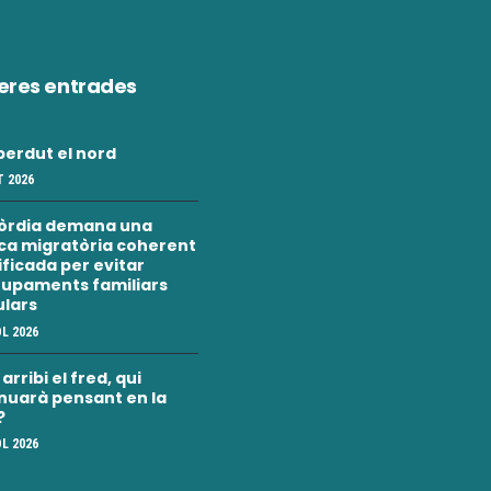
eres entrades
erdut el nord
 2026
òrdia demana una
ica migratòria coherent
nificada per evitar
upaments familiars
ulars
OL 2026
rribi el fred, qui
nuarà pensant en la
?
OL 2026