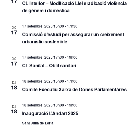
17
CL Interior – Modificació Llei eradicació violència
d
ó
de gènere i domèstica
e
v
v
17 setembre, 2025/15h30
-
17h30
DC
i
17
Comissió d’estudi per assegurar un creixement
i
s
urbanístic sostenible
s
u
u
17 setembre, 2025/17h30
-
19h00
DC
17
a
CL Sanitat – Oblit sanitari
a
l
l
18 setembre, 2025/15h00
-
17h00
DJ
18
i
i
Comitè Executiu Xarxa de Dones Parlamentàries
t
c
18 setembre, 2025/18h00
-
19h00
DJ
z
18
e
Inauguració L’Andart 2025
a
Sant Julià de Lòria
r
c