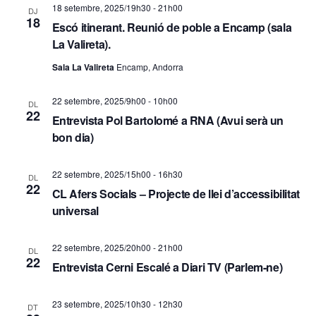
c
18 setembre, 2025/19h30
-
21h00
i
DJ
18
Escó itinerant. Reunió de poble a Encamp (sala
a
o
La Valireta).
d
n
Sala La Valireta
Encamp, Andorra
s
'
22 setembre, 2025/9h00
-
10h00
DL
E
22
E
Entrevista Pol Bartolomé a RNA (Avui serà un
s
bon dia)
s
d
d
22 setembre, 2025/15h00
-
16h30
DL
e
22
CL Afers Socials – Projecte de llei d’accessibilitat
e
v
universal
v
e
22 setembre, 2025/20h00
-
21h00
DL
e
n
22
Entrevista Cerni Escalé a Diari TV (Parlem-ne)
i
n
23 setembre, 2025/10h30
-
12h30
m
DT