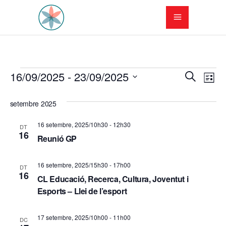
Esdeveniments
N
N
16/09/2025
 - 
23/09/2025
Cerca
Llista
a
Selecciona
a
una
setembre 2025
v
v
data.
e
16 setembre, 2025/10h30
-
12h30
DT
e
16
Reunió GP
g
g
a
16 setembre, 2025/15h30
-
17h00
DT
a
16
c
CL Educació, Recerca, Cultura, Joventut i
Esports – Llei de l’esport
c
i
i
ó
17 setembre, 2025/10h00
-
11h00
DC