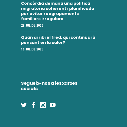
Concòrdia demana una política
migratòria coherent i planificada
per evitar reagrupaments
familiars irregulars
28 JULIOL 2026
Quan arribi el fred, qui continuarà
pensant en la calor?
16 JULIOL 2026
Segueix-nos a les xarxes
socials