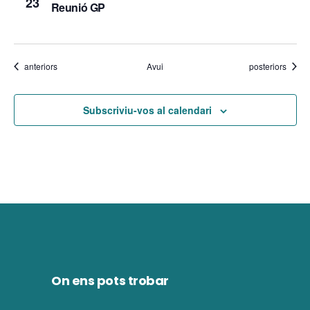
i
23
Reunió GP
e
m
n
e
t
Esdeveniments
Esdeveniments
anteriors
Avui
posteriors
n
t
Subscriviu-vos al calendari
s
On ens pots trobar