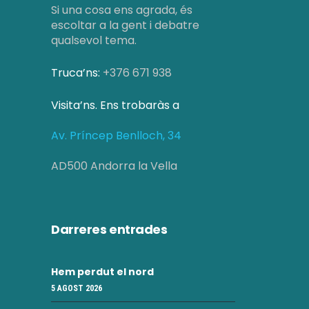
Si una cosa ens agrada, és
escoltar a la gent i debatre
qualsevol tema.
Truca’ns:
+376 671 938
Visita’ns. Ens trobaràs a
Av. Príncep Benlloch, 34
AD500 Andorra la Vella
Darreres entrades
Hem perdut el nord
5 AGOST 2026