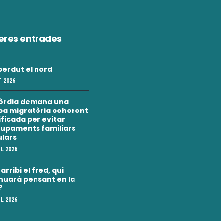
eres entrades
erdut el nord
 2026
òrdia demana una
ica migratòria coherent
nificada per evitar
upaments familiars
ulars
OL 2026
rribi el fred, qui
nuarà pensant en la
?
OL 2026