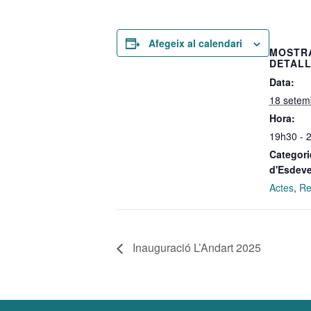
Afegeix al calendari
MOSTR
DETAL
Data:
18 setem
Hora:
19h30 - 
Categori
d'Esdev
Actes
,
Re
Inauguració L’Andart 2025