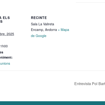
A ELS
RECINTE
LS
Sala La Valireta
Encamp
,
Andorra
+ Mapa
bre, 2025
de Google
21h00
es
eniment:
unions
Entrevista Pol Ba