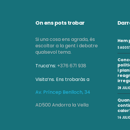
On ens pots trobar
Darr
Si una cosa ens agrada, és
Hem p
escoltar a la gent i debatre
5 AGOST
qualsevol tema.
Conc
polít
Truca’ns:
+376 671 938
i pla
reagr
Visita’ns. Ens trobaràs a
irreg
28 JULI
Av. Príncep Benlloch, 34
Quan a
AD500 Andorra la Vella
conti
calor
16 JULI