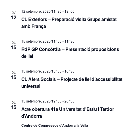
c
i
12 setembre, 2025/11h30
-
13h00
DV
a
o
12
CL Exteriors – Preparació visita Grups amistat
d
n
amb França
s
'
15 setembre, 2025/11h00
-
11h30
DL
E
15
E
RdP GP Concòrdia – Presentació proposicions
s
de llei
s
d
d
15 setembre, 2025/15h00
-
16h30
DL
e
15
CL Afers Socials – Projecte de llei d’accessibilitat
e
v
universal
v
e
15 setembre, 2025/19h00
-
20h30
DL
e
n
15
Acte obertura 41a Universitat d’Estiu i Tardor
d’Andorra
i
n
Centre de Congressos d'Andorra la Vella
m