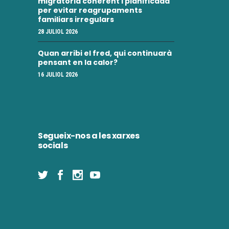
migratòria coherent i planificada
per evitar reagrupaments
familiars irregulars
28 JULIOL 2026
Quan arribi el fred, qui continuarà
pensant en la calor?
16 JULIOL 2026
Segueix-nos a les xarxes
socials