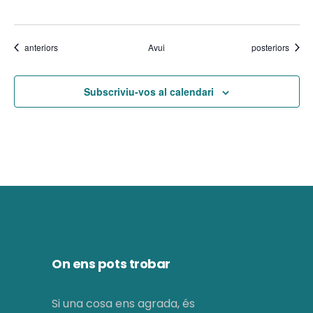
i
e
m
n
Esdeveniments
Esdeveniments
anteriors
Avui
posteriors
e
t
n
Subscriviu-vos al calendari
t
s
On ens pots trobar
Si una cosa ens agrada, és