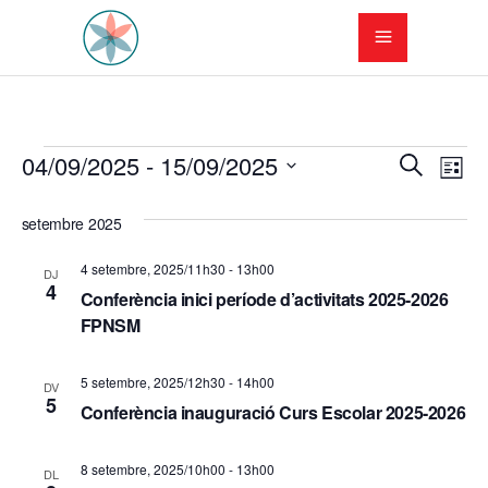
Esdeveniments
N
N
04/09/2025
 - 
15/09/2025
Cerca
Llista
a
Selecciona
a
una
setembre 2025
v
v
data.
e
4 setembre, 2025/11h30
-
13h00
DJ
e
4
Conferència inici període d’activitats 2025-2026
g
FPNSM
g
a
a
5 setembre, 2025/12h30
-
14h00
c
DV
5
Conferència inauguració Curs Escolar 2025-2026
c
i
i
ó
8 setembre, 2025/10h00
-
13h00
DL