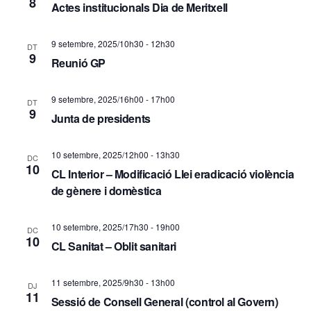
8
Actes institucionals Dia de Meritxell
d
ó
e
v
9 setembre, 2025/10h30
-
12h30
DT
v
9
Reunió GP
i
i
s
9 setembre, 2025/16h00
-
17h00
DT
s
9
Junta de presidents
u
u
a
a
10 setembre, 2025/12h00
-
13h30
DC
10
CL Interior – Modificació Llei eradicació violència
l
l
de gènere i domèstica
i
i
t
10 setembre, 2025/17h30
-
19h00
DC
c
10
CL Sanitat – Oblit sanitari
z
e
a
11 setembre, 2025/9h30
-
13h00
DJ
r
11
c
Sessió de Consell General (control al Govern)