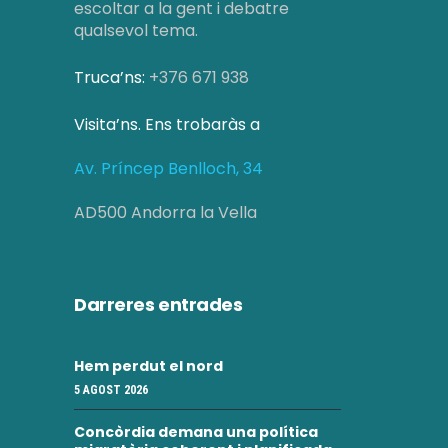
escoltar a la gent i debatre
qualsevol tema.
Truca’ns:
+376 671 938
Visita’ns. Ens trobaràs a
Av. Príncep Benlloch, 34
AD500 Andorra la Vella
Darreres entrades
Hem perdut el nord
5 AGOST 2026
Concòrdia demana una política