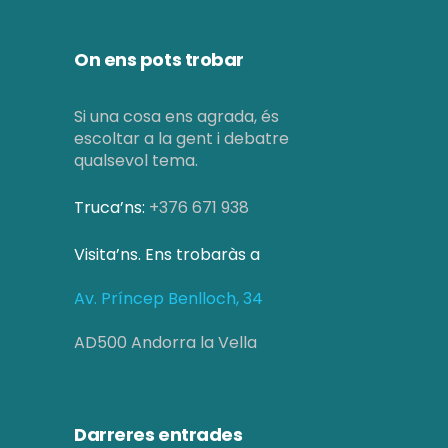
On ens pots trobar
Si una cosa ens agrada, és
escoltar a la gent i debatre
qualsevol tema.
Truca’ns:
+376 671 938
Visita’ns. Ens trobaràs a
Av. Príncep Benlloch, 34
AD500 Andorra la Vella
Darreres entrades