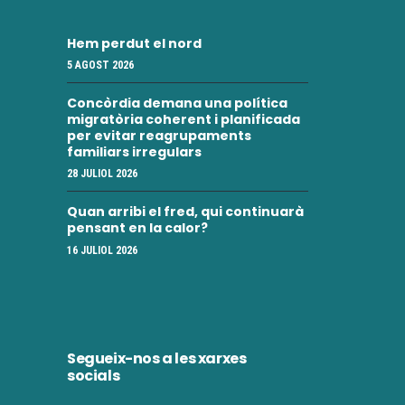
Hem perdut el nord
5 AGOST 2026
Concòrdia demana una política
migratòria coherent i planificada
per evitar reagrupaments
familiars irregulars
28 JULIOL 2026
Quan arribi el fred, qui continuarà
pensant en la calor?
16 JULIOL 2026
Segueix-nos a les xarxes
socials