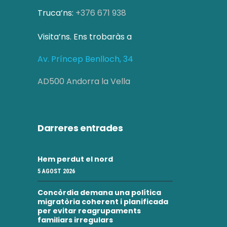
Truca’ns:
+376 671 938
Visita’ns. Ens trobaràs a
Av. Príncep Benlloch, 34
AD500 Andorra la Vella
Darreres entrades
Hem perdut el nord
5 AGOST 2026
Concòrdia demana una política
migratòria coherent i planificada
per evitar reagrupaments
familiars irregulars