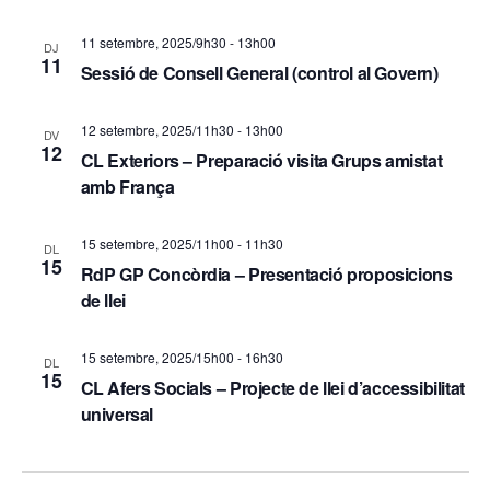
c
i
11 setembre, 2025/9h30
-
13h00
DJ
a
o
11
Sessió de Consell General (control al Govern)
d
n
12 setembre, 2025/11h30
-
13h00
s
DV
'
12
CL Exteriors – Preparació visita Grups amistat
E
E
amb França
s
s
15 setembre, 2025/11h00
-
11h30
d
DL
15
d
RdP GP Concòrdia – Presentació proposicions
e
de llei
e
v
v
15 setembre, 2025/15h00
-
16h30
e
DL
15
CL Afers Socials – Projecte de llei d’accessibilitat
e
n
universal
i
n
m