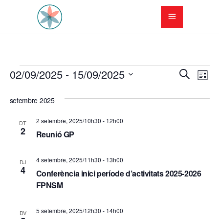
Esdeveniments
N
N
02/09/2025
 - 
15/09/2025
Cerca
Llista
a
Selecciona
a
una
setembre 2025
v
v
data.
e
2 setembre, 2025/10h30
-
12h00
DT
e
2
Reunió GP
g
g
a
4 setembre, 2025/11h30
-
13h00
DJ
a
4
c
Conferència inici període d’activitats 2025-2026
FPNSM
c
i
i
ó
5 setembre, 2025/12h30
-
14h00
DV