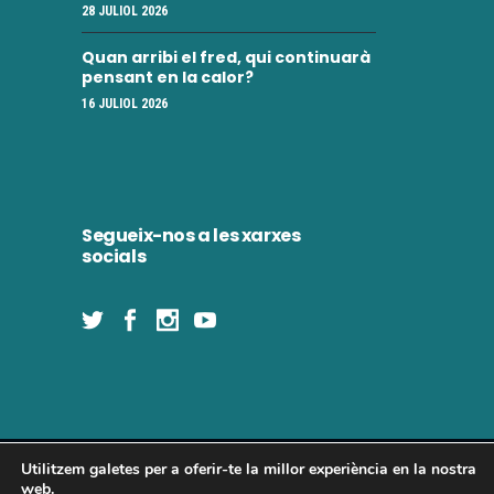
28 JULIOL 2026
Quan arribi el fred, qui continuarà
pensant en la calor?
16 JULIOL 2026
Segueix-nos a les xarxes
socials
Utilitzem galetes per a oferir-te la millor experiència en la nostra
Concòrdia 2025 | Tots els drets reservats
web.