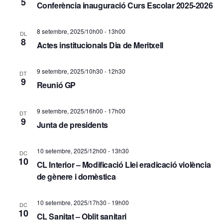
5
Conferència inauguració Curs Escolar 2025-2026
d
ó
e
v
8 setembre, 2025/10h00
-
13h00
DL
v
8
Actes institucionals Dia de Meritxell
i
i
s
9 setembre, 2025/10h30
-
12h30
DT
s
9
Reunió GP
u
u
a
a
9 setembre, 2025/16h00
-
17h00
DT
9
Junta de presidents
l
l
i
i
10 setembre, 2025/12h00
-
13h30
DC
10
t
CL Interior – Modificació Llei eradicació violència
c
de gènere i domèstica
z
e
a
10 setembre, 2025/17h30
-
19h00
DC
r
10
c
CL Sanitat – Oblit sanitari