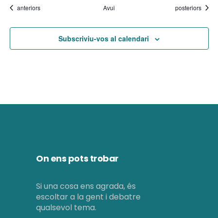
i
Esdeveniments
Esdeveniments
anteriors
Avui
posteriors
e
m
n
e
Subscriviu-vos al calendari
t
n
t
s
On ens pots trobar
Si una cosa ens agrada, és
escoltar a la gent i debatre
qualsevol tema.