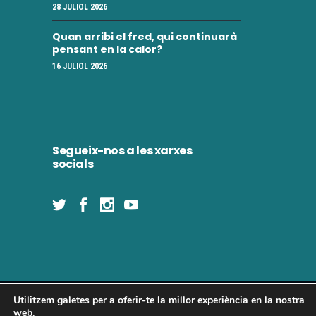
28 JULIOL 2026
Quan arribi el fred, qui continuarà
pensant en la calor?
16 JULIOL 2026
Segueix-nos a les xarxes
socials
Utilitzem galetes per a oferir-te la millor experiència en la nostra
Concòrdia 2025 | Tots els drets reservats
web.