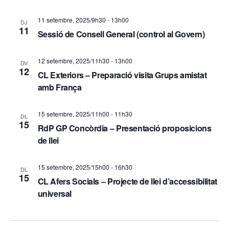
c
i
11 setembre, 2025/9h30
-
13h00
DJ
a
o
11
Sessió de Consell General (control al Govern)
d
n
12 setembre, 2025/11h30
-
13h00
s
DV
'
12
CL Exteriors – Preparació visita Grups amistat
E
E
amb França
s
s
15 setembre, 2025/11h00
-
11h30
d
DL
15
d
RdP GP Concòrdia – Presentació proposicions
e
de llei
e
v
v
15 setembre, 2025/15h00
-
16h30
e
DL
15
CL Afers Socials – Projecte de llei d’accessibilitat
e
n
universal
i
n
m