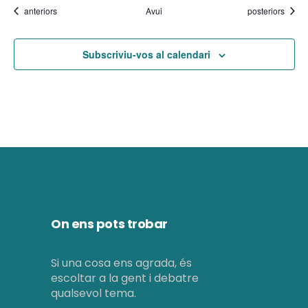
i
Esdeveniments
Esdeveniments
anteriors
Avui
posteriors
e
m
n
e
Subscriviu-vos al calendari
t
n
t
s
On ens pots trobar
Si una cosa ens agrada, és
escoltar a la gent i debatre
qualsevol tema.