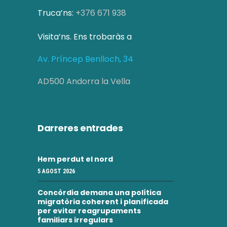
Truca’ns:
+376 671 938
Visita’ns. Ens trobaràs a
Av. Príncep Benlloch, 34
AD500 Andorra la Vella
Darreres entrades
Hem perdut el nord
5 AGOST 2026
Concòrdia demana una política
migratòria coherent i planificada
per evitar reagrupaments
familiars irregulars