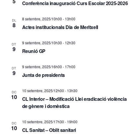
5
Conferència inauguració Curs Escolar 2025-2026
d
ó
e
v
8 setembre, 2025/10h00
-
13h00
DL
v
8
Actes institucionals Dia de Meritxell
i
i
s
9 setembre, 2025/10h30
-
12h30
DT
s
9
Reunió GP
u
u
a
a
9 setembre, 2025/16h00
-
17h00
DT
9
Junta de presidents
l
l
i
i
10 setembre, 2025/12h00
-
13h30
DC
10
t
CL Interior – Modificació Llei eradicació violència
c
de gènere i domèstica
z
e
a
10 setembre, 2025/17h30
-
19h00
DC
r
10
c
CL Sanitat – Oblit sanitari