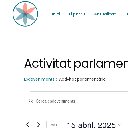
Inici
El partit
Actualitat
T
Activitat parlamen
Esdeveniments
Activitat parlamentària
Esdeveniments
N
Introduïu
la
del
a
paraula
clau.
15 abril, 2025
Cerqueu
Avui