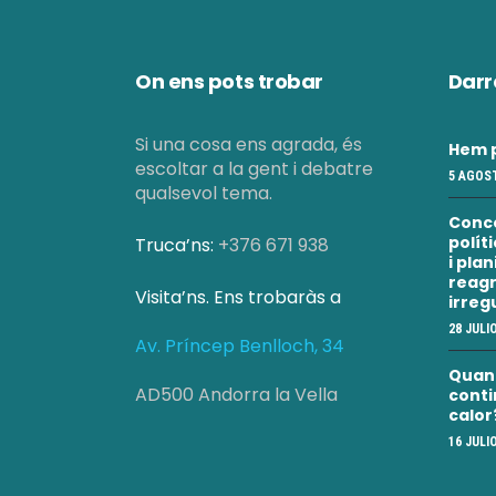
c
a
On ens pots trobar
Darr
d
Si una cosa ens agrada, és
Hem p
escoltar a la gent i debatre
5 AGOST
'
qualsevol tema.
Conc
polít
Truca’ns:
+376 671 938
E
i pla
reagr
Visita’ns. Ens trobaràs a
irreg
s
28 JULI
Av. Príncep Benlloch, 34
d
Quan a
AD500 Andorra la Vella
conti
calor
e
16 JULI