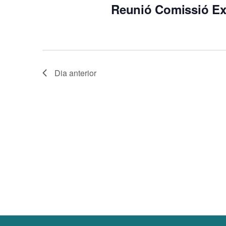
Reunió Comissió Ex
s
u
a
Dia anterior
l
i
c
e
r