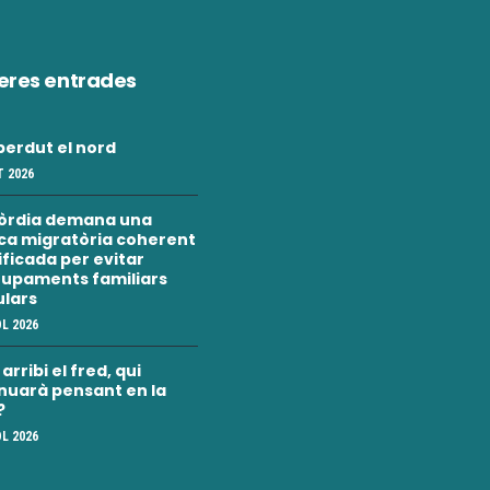
eres entrades
erdut el nord
 2026
òrdia demana una
ica migratòria coherent
nificada per evitar
upaments familiars
ulars
OL 2026
rribi el fred, qui
nuarà pensant en la
?
OL 2026