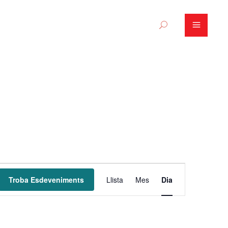
N
Troba Esdeveniments
Llista
Mes
Dia
a
v