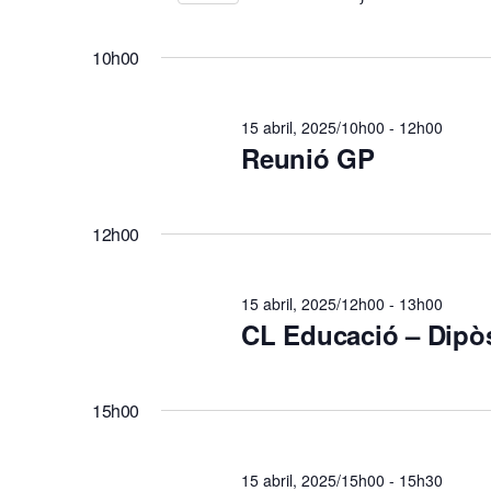
15
v
Esdeveniments
Selecciona
per
abril,
e
una
paraula
10h00
data.
clau.
2025
g
15 abril, 2025/10h00
-
12h00
Reunió GP
a
c
12h00
i
15 abril, 2025/12h00
-
13h00
CL Educació – Dipòs
ó
v
15h00
i
15 abril, 2025/15h00
-
15h30