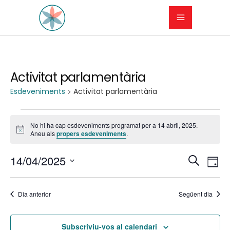
Activitat parlamentària
Esdeveniments
Activitat parlamentària
Esdeveniments
No hi ha cap esdeveniments programat per a 14 abril, 2025.
del
Avís
Aneu als
propers esdeveniments
.
14
N
N
14/04/2025
Cerca
Dia
a
abril,
Selecciona
a
una
v
2025
Dia anterior
Següent dia
v
data.
e
e
Subscriviu-vos al calendari