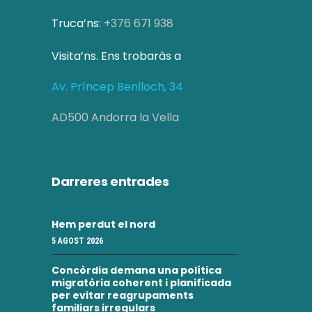
i
i
Truca’ns:
+376 671 938
t
c
z
Visita’ns. Ens trobaràs a
e
a
Av. Príncep Benlloch, 34
r
c
c
AD500 Andorra la Vella
i
a
o
d
n
Darreres entrades
s
'
E
Hem perdut el nord
E
5 AGOST 2026
s
s
d
Concòrdia demana una política
d
migratòria coherent i planificada
e
per evitar reagrupaments
familiars irregulars