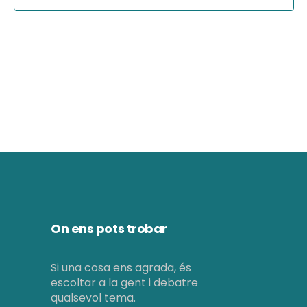
g
g
a
a
c
c
i
i
ó
d
ó
e
v
v
i
i
s
s
On ens pots trobar
u
u
a
a
Si una cosa ens agrada, és
escoltar a la gent i debatre
l
l
qualsevol tema.