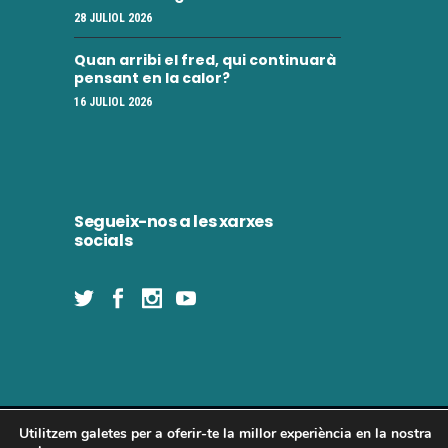
i
28 JULIOL 2026
e
m
n
Quan arribi el fred, qui continuarà
e
pensant en la calor?
t
16 JULIOL 2026
n
t
s
Segueix-nos a les xarxes
socials
Utilitzem galetes per a oferir-te la millor experiència en la nostra
Concòrdia 2025 | Tots els drets reservats