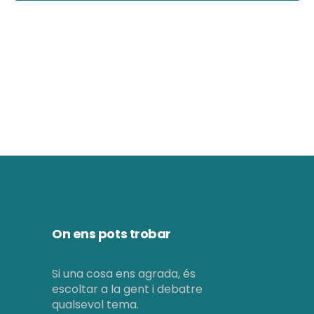
d
ó
e
v
v
i
i
s
s
u
u
a
a
l
l
i
i
t
On ens pots trobar
c
z
e
Si una cosa ens agrada, és
a
escoltar a la gent i debatre
r
c
qualsevol tema.