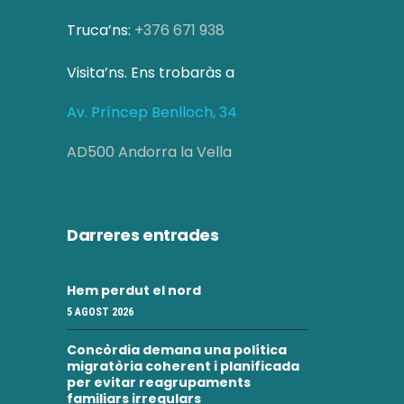
c
i
Truca’ns:
+376 671 938
a
o
Visita’ns. Ens trobaràs a
d
n
s
Av. Príncep Benlloch, 34
'
E
E
AD500 Andorra la Vella
s
s
d
d
Darreres entrades
e
e
v
Hem perdut el nord
v
e
5 AGOST 2026
e
n
Concòrdia demana una política
i
n
migratòria coherent i planificada
per evitar reagrupaments
m
familiars irregulars