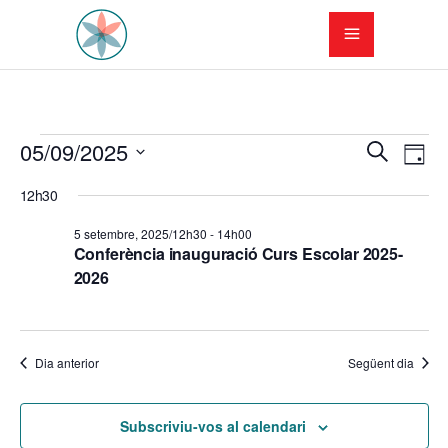
Esdeveniments
N
N
05/09/2025
Cerca
Dia
a
Selecciona
a
del
12h30
una
v
v
data.
5
5 setembre, 2025/12h30
-
14h00
e
Conferència inauguració Curs Escolar 2025-
e
setembre,
2026
g
g
a
2025
a
c
Dia anterior
Següent dia
c
i
i
ó
Subscriviu-vos al calendari