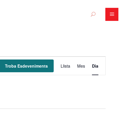
N
Troba Esdeveniments
Llista
Mes
Dia
a
v
e
g
a