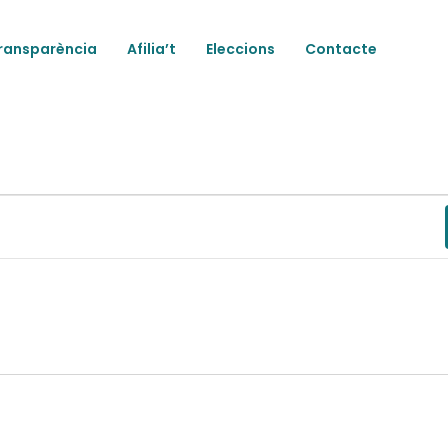
ransparència
Afilia’t
Eleccions
Contacte
ts