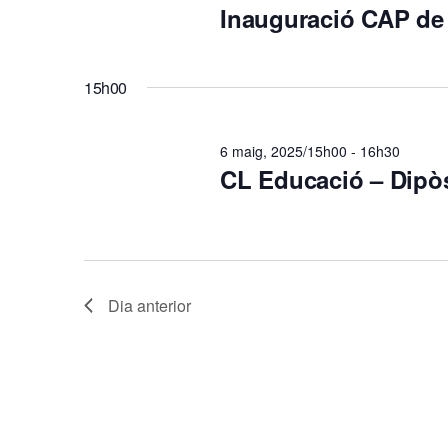
2025
Inauguració CAP de 
a
c
15h00
i
6 maig, 2025/15h00
-
16h30
CL Educació – Dipòs
ó
v
i
Dia anterior
s
u