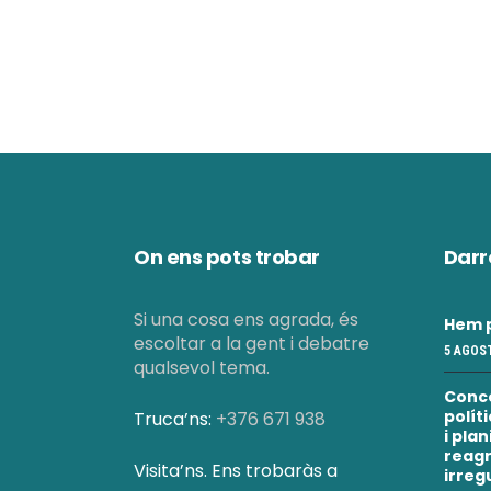
a
l
i
c
e
On ens pots trobar
Darr
r
Si una cosa ens agrada, és
Hem p
escoltar a la gent i debatre
5 AGOST
c
qualsevol tema.
Conc
polít
Truca’ns:
+376 671 938
a
i pla
reagr
Visita’ns. Ens trobaràs a
irreg