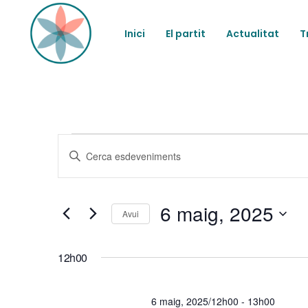
Inici
El partit
Actualitat
T
Esdevenimen
N
Introduïu
la
a
del
paraula
clau.
6 maig, 2025
Cerqueu
v
Avui
6
Esdeveniments
Selecciona
per
e
una
paraula
12h00
maig,
data.
clau.
g
6 maig, 2025/12h00
-
13h00