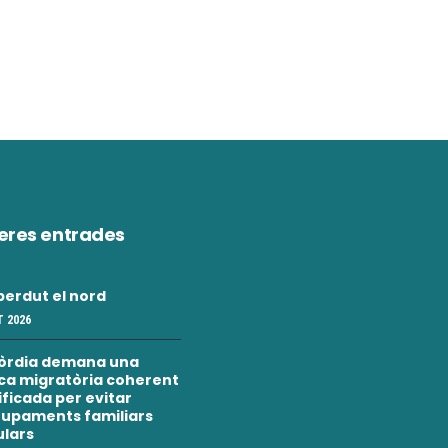
eres entrades
erdut el nord
 2026
òrdia demana una
ica migratòria coherent
nificada per evitar
upaments familiars
ulars