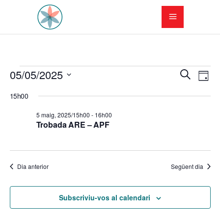
Esdeveniments
N
N
05/05/2025
Cerca
Dia
a
Selecciona
a
del
15h00
una
v
v
data.
5
5 maig, 2025/15h00
-
16h00
e
Trobada ARE – APF
e
maig,
g
g
a
2025
Dia anterior
Següent dia
a
c
c
i
Subscriviu-vos al calendari
i
ó