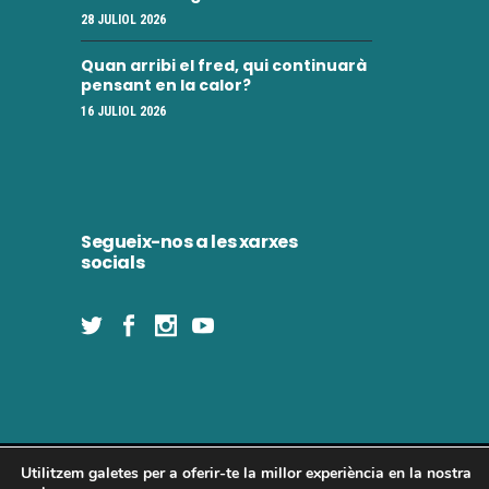
i
28 JULIOL 2026
e
m
n
Quan arribi el fred, qui continuarà
e
pensant en la calor?
t
16 JULIOL 2026
n
t
s
Segueix-nos a les xarxes
socials
Utilitzem galetes per a oferir-te la millor experiència en la nostra
Concòrdia 2025 | Tots els drets reservats