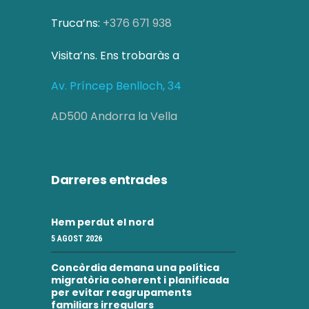
c
i
Truca’ns:
+376 671 938
a
o
Visita’ns. Ens trobaràs a
d
n
s
Av. Príncep Benlloch, 34
'
E
E
AD500 Andorra la Vella
s
s
d
d
Darreres entrades
e
e
v
Hem perdut el nord
v
e
5 AGOST 2026
e
n
Concòrdia demana una política
i
n
migratòria coherent i planificada
per evitar reagrupaments
m
familiars irregulars