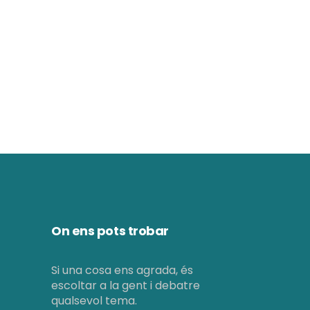
d
ó
e
v
v
i
i
s
s
u
u
a
a
l
l
i
i
t
On ens pots trobar
c
z
e
Si una cosa ens agrada, és
a
escoltar a la gent i debatre
r
c
qualsevol tema.