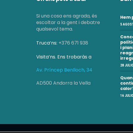
a
Si una cosa ens agrada, és
Hem p
l
escoltar a la gent i debatre
5 AGOST
qualsevol tema.
i
Conc
polít
Truca’ns:
+376 671 938
i pla
c
reagr
Visita’ns. Ens trobaràs a
irreg
e
28 JULI
Av. Príncep Benlloch, 34
Quan a
r
AD500 Andorra la Vella
conti
calor
16 JULI
c
a