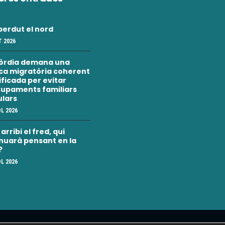
erdut el nord
 2026
òrdia demana una
ica migratòria coherent
nificada per evitar
upaments familiars
ulars
OL 2026
rribi el fred, qui
nuarà pensant en la
?
OL 2026