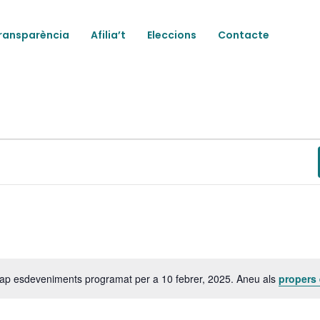
ransparència
Afilia’t
Eleccions
Contacte
ts
cap esdeveniments programat per a 10 febrer, 2025. Aneu als
propers
Avís