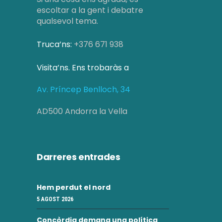
escoltar a la gent i debatre
qualsevol tema.
Truca’ns:
+376 671 938
Visita’ns. Ens trobaràs a
Av. Príncep Benlloch, 34
AD500 Andorra la Vella
Darreres entrades
Hem perdut el nord
5 AGOST 2026
Concòrdia demana una política