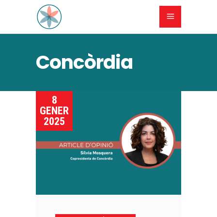
Concòrdia
8
GENER
2025