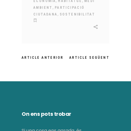
,
,
ECONOMIA
HABITATGE
MEDI
,
AMBIENT
PARTICIPACIÓ
,
CIUTADANA
SOSTENIBILITAT
ARTICLE ANTERIOR
ARTICLE SEGÜENT
On ens pots trobar
Si una cosa ens agrada, és