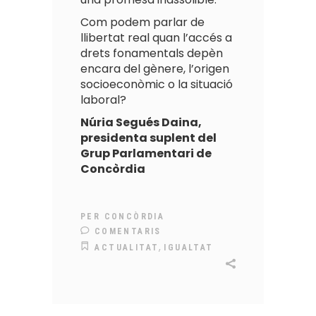
Com podem parlar de
llibertat real quan l’accés a
drets fonamentals depèn
encara del gènere, l’origen
socioeconòmic o la situació
laboral?
Núria Segués Daina,
p
residenta suplent del
Grup Parlamentari de
Concòrdia
PER
CONCÒRDIA
COMENTARIS
,
ACTUALITAT
IGUALTAT