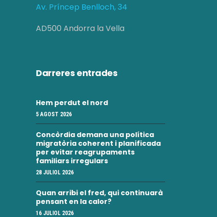
Av. Príncep Benlloch, 34
AD500 Andorra la Vella
Darreres entrades
Hem perdut el nord
5 AGOST 2026
Concòrdia demana una política
migratòria coherent i planificada
per evitar reagrupaments
familiars irregulars
28 JULIOL 2026
Quan arribi el fred, qui continuarà
pensant en la calor?
16 JULIOL 2026