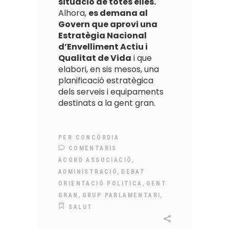
situació de totes elles.
Alhora,
es demana al
Govern que aprovi una
Estratègia Nacional
d’Envelliment Actiu i
Qualitat de Vida
i que
elabori, en sis mesos, una
planificació estratègica
dels serveis i equipaments
destinats a la gent gran.
PER
CONCÒRDIA
COMENTARIS
,
ACORD ASSOCIACIÓ
,
ADMINISTRACIÓ
DEBAT
,
ORIENTACIÓ POLITICA
GENT
,
,
GRAN
GRUP PARLAMENTARI
SALUT