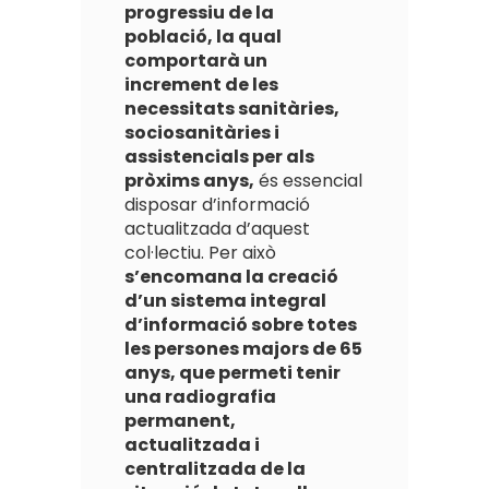
progressiu de la
població, la qual
comportarà un
increment de les
necessitats sanitàries,
sociosanitàries i
assistencials per als
pròxims anys,
és essencial
disposar d’informació
actualitzada d’aquest
col·lectiu. Per això
s’encomana la creació
d’un sistema integral
d’informació sobre totes
les persones majors de 65
anys, que permeti tenir
una radiografia
permanent,
actualitzada i
centralitzada de la