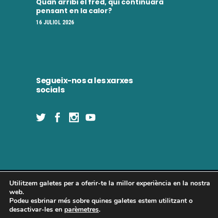
Quan arribi el fred, qui continuarà
pensant en la calor?
16 JULIOL 2026
Segueix-nos a les xarxes
socials
Utilitzem galetes per a oferir-te la millor experiència en la nostra
Concòrdia 2025 | Tots els drets reservats
web.
Podeu esbrinar més sobre quines galetes estem utilitzant o
desactivar-les en
parèmetres
.
Política de privadesa
|
Política de cookies
|