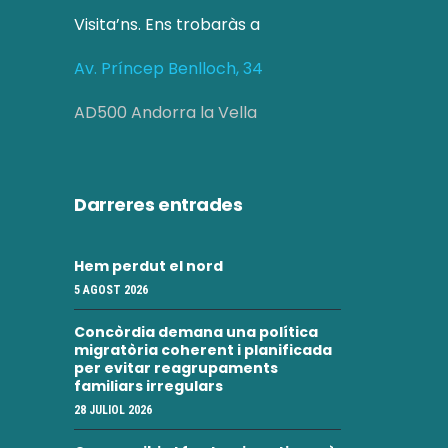
Visita’ns. Ens trobaràs a
Av. Príncep Benlloch, 34
AD500 Andorra la Vella
Darreres entrades
Hem perdut el nord
5 AGOST 2026
Concòrdia demana una política
migratòria coherent i planificada
per evitar reagrupaments
familiars irregulars
28 JULIOL 2026