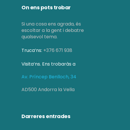
On ens pots trobar
Si una cosa ens agrada, és
escoltar a la gent i debatre
qualsevol tema.
Truca’ns:
+376 671 938
Visita’ns. Ens trobaràs a
Av. Príncep Benlloch, 34
AD500 Andorra la Vella
Darreres entrades