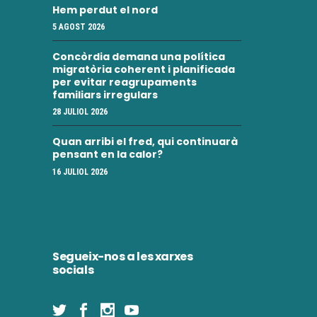
Hem perdut el nord
5 AGOST 2026
Concòrdia demana una política
migratòria coherent i planificada
per evitar reagrupaments
familiars irregulars
28 JULIOL 2026
Quan arribi el fred, qui continuarà
pensant en la calor?
16 JULIOL 2026
Segueix-nos a les xarxes
socials