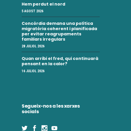
Hem perdut el nord
5 AGOST 2026
Concòrdia demana una política
migratòria coherent i planificada
per evitar reagrupaments
familiars irregulars
28 JULIOL 2026
Quan arribi el fred, qui continuarà
pensant en la calor?
16 JULIOL 2026
Segueix-nos a les xarxes
socials