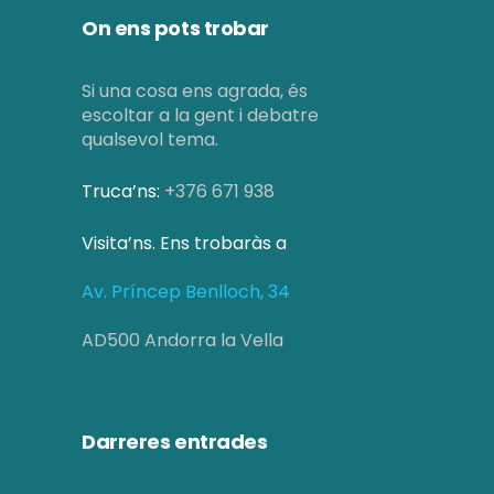
On ens pots trobar
Si una cosa ens agrada, és
escoltar a la gent i debatre
qualsevol tema.
Truca’ns:
+376 671 938
Visita’ns. Ens trobaràs a
Av. Príncep Benlloch, 34
AD500 Andorra la Vella
Darreres entrades