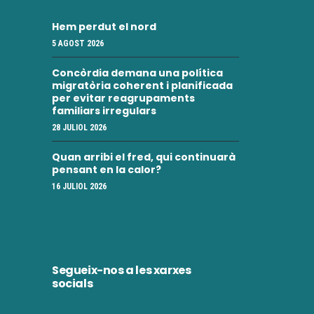
Hem perdut el nord
5 AGOST 2026
Concòrdia demana una política
migratòria coherent i planificada
per evitar reagrupaments
familiars irregulars
28 JULIOL 2026
Quan arribi el fred, qui continuarà
pensant en la calor?
16 JULIOL 2026
Segueix-nos a les xarxes
socials