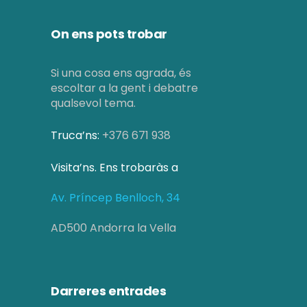
On ens pots trobar
Si una cosa ens agrada, és
escoltar a la gent i debatre
qualsevol tema.
Truca’ns:
+376 671 938
Visita’ns. Ens trobaràs a
Av. Príncep Benlloch, 34
AD500 Andorra la Vella
Darreres entrades