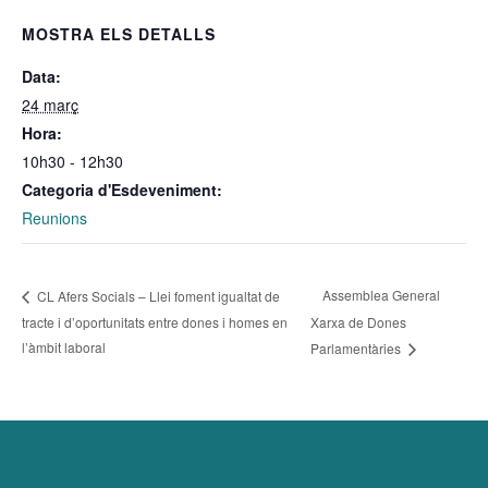
MOSTRA ELS DETALLS
Data:
24 març
Hora:
10h30 - 12h30
Categoria d'Esdeveniment:
Reunions
Assemblea General
CL Afers Socials – Llei foment igualtat de
tracte i d’oportunitats entre dones i homes en
Xarxa de Dones
l’àmbit laboral
Parlamentàries