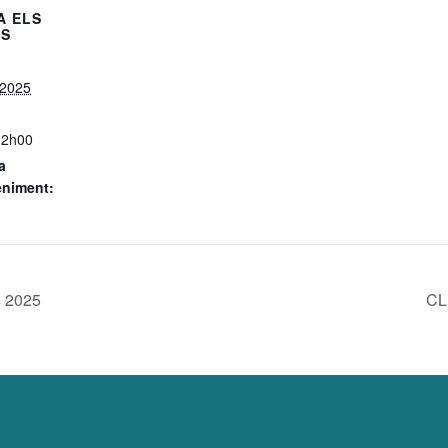
A ELS
LS
 2025
12h00
a
eniment:
s 2025
CL 