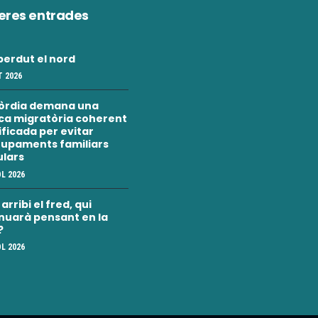
eres entrades
erdut el nord
 2026
òrdia demana una
ica migratòria coherent
nificada per evitar
upaments familiars
ulars
OL 2026
rribi el fred, qui
nuarà pensant en la
?
OL 2026