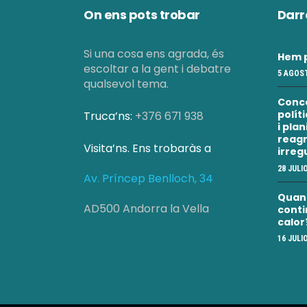
On ens pots trobar
Darr
Si una cosa ens agrada, és
Hem p
escoltar a la gent i debatre
5 AGOST
qualsevol tema.
Conc
polít
Truca’ns:
+376 671 938
i pla
reagr
Visita’ns. Ens trobaràs a
irreg
28 JULI
Av. Príncep Benlloch, 34
Quan a
AD500 Andorra la Vella
conti
calor
16 JULI