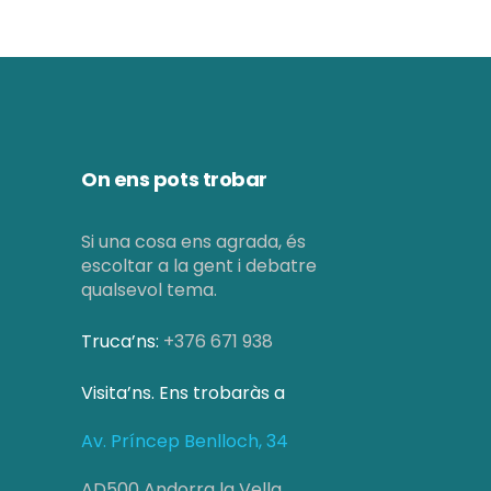
On ens pots trobar
Si una cosa ens agrada, és
escoltar a la gent i debatre
qualsevol tema.
Truca’ns:
+376 671 938
Visita’ns. Ens trobaràs a
Av. Príncep Benlloch, 34
AD500 Andorra la Vella