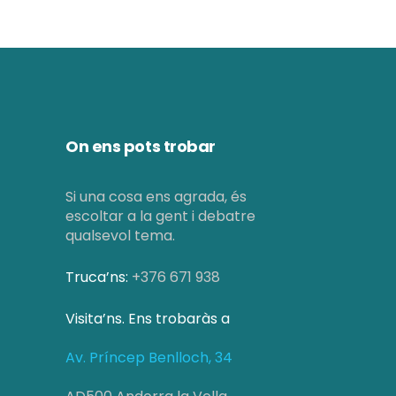
i
i
e
t
c
v
z
e
e
a
r
n
c
c
On ens pots trobar
i
i
a
o
m
Si una cosa ens agrada, és
d
n
escoltar a la gent i debatre
e
qualsevol tema.
s
'
n
E
Truca’ns:
+376 671 938
E
t
s
s
Visita’ns. Ens trobaràs a
s
d
d
Av. Príncep Benlloch, 34
e