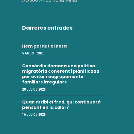
e
AD500 Andorra la Vella
v
v
e
e
n
Darreres entrades
i
n
m
i
Hem perdut el nord
e
5 AGOST 2026
m
n
Concòrdia demana una política
e
migratòria coherent i planificada
t
per evitar reagrupaments
n
familiars irregulars
28 JULIOL 2026
t
Quan arribi el fred, qui continuarà
s
pensant en la calor?
16 JULIOL 2026